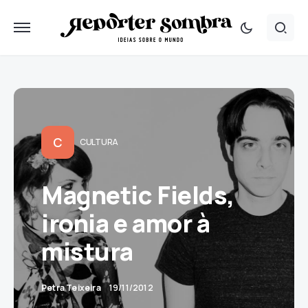
C
CULTURA
Magnetic Fields,
ironia e amor à
mistura
Petra Teixeira
19/11/2012