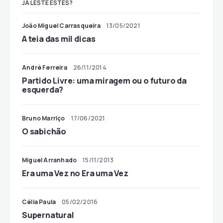
JÁ LESTE ESTES?
João Miguel Carrasqueira
13/05/2021
A teia das mil dicas
André Ferreira
26/11/2014
Partido Livre: uma miragem ou o futuro da
esquerda?
Bruno Marriço
17/06/2021
O sabichão
Miguel Arranhado
15/11/2013
Era uma Vez no Era uma Vez
Célia Paula
05/02/2016
Supernatural