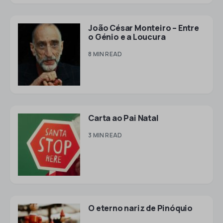
João César Monteiro – Entre
o Génio e a Loucura
8 MIN READ
Carta ao Pai Natal
3 MIN READ
O eterno nariz de Pinóquio