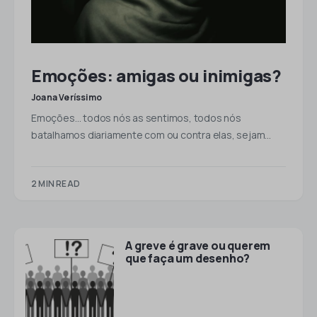
Emoções: amigas ou inimigas?
Joana Veríssimo
Emoções… todos nós as sentimos, todos nós
batalhamos diariamente com ou contra elas, sejam…
2 MIN READ
A greve é grave ou querem
que faça um desenho?