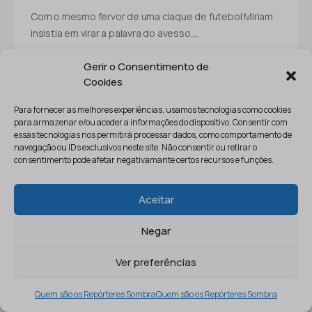
Com o mesmo fervor de uma claque de futebol Miriam
insistia em virar a palavra do avesso.…
Gerir o Consentimento de
Cookies
Para fornecer as melhores experiências, usamos tecnologias como cookies
para armazenar e/ou aceder a informações do dispositivo. Consentir com
essas tecnologias nos permitirá processar dados, como comportamento de
navegação ou IDs exclusivos neste site. Não consentir ou retirar o
consentimento pode afetar negativamante certos recursos e funções.
Aceitar
Negar
5 MIN READ
Ver preferências
Ser Adulto é…
Quem são os Repórteres Sombra
Quem são os Repórteres Sombra