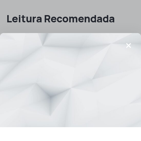
Leitura Recomendada
À Espera de serem
lidos