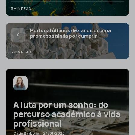
3 MIN READ
Portugal últimos dez anos ou uma
promessa ainda por cumprir
5 MIN READ
A luta por um sonho: do
percurso académico à vida
profissional
Cátia Barbosa
24/01/2026