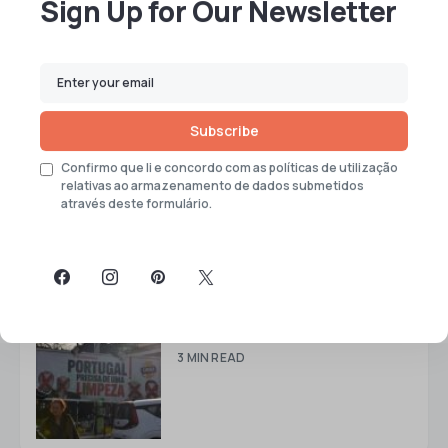
Sign Up for Our Newsletter
Todos os dias acontece algo que nos inspira a
criar novos artigos para serem lidos por ti.
Subscribe
«O Acontecimento», de Annie
Ernaux
Confirmo que li e concordo com as políticas de utilização
relativas ao armazenamento de dados submetidos
2 MIN READ
através deste formulário.
Entre linhas
3 MIN READ