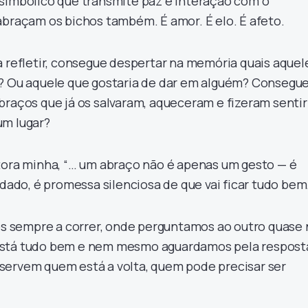
simbólico que transmite paz e interação com o
abraçam os bichos também. É amor. É elo. É afeto.
a refletir, consegue despertar na memória quais aquel
a? Ou aquele que gostaria de dar em alguém? Consegu
braços que já os salvaram, aqueceram e fizeram sentir
um lugar?
tora minha, “… um abraço não é apenas um gesto — é
idado, é promessa silenciosa de que vai ficar tudo bem
sempre a correr, onde perguntamos ao outro quase 
está tudo bem e nem mesmo aguardamos pela respost
servem quem está a volta, quem pode precisar ser