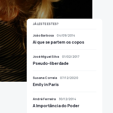
JÁ LESTE ESTES?
João Barbosa
04/09/2014
Ai que se partem os copos
José Miguel Silva
01/02/2017
Pseudo-liberdade
Susana Correia
07/12/2020
Emily in Paris
André Ferreira
30/12/2014
A Importância do Poder