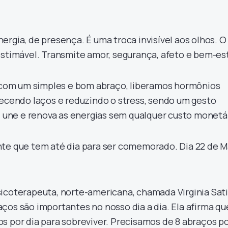
ergia, de presença. É uma troca invisível aos olhos. O
estimável. Transmite amor, segurança, afeto e bem-est
e com um simples e bom abraço, liberamos hormônios
lecendo laços e reduzindo o stress, sendo um gesto
o, une e renova as energias sem qualquer custo monetá
nte que tem até dia para ser comemorado. Dia 22 de M
icoterapeuta, norte-americana, chamada Virginia Sati
ços são importantes no nosso dia a dia. Ela afirma qu
s por dia para sobreviver. Precisamos de 8 abraços p