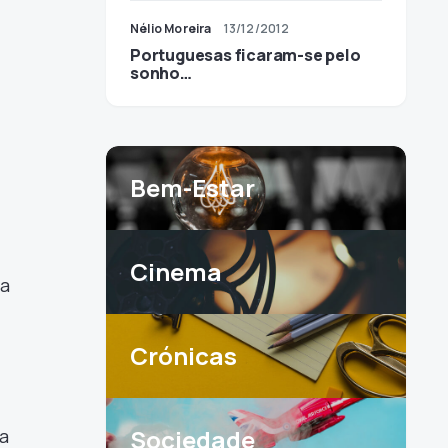
Nélio Moreira
13/12/2012
Portuguesas ficaram-se pelo
sonho…
Bem-Estar
Cinema
ta
Crónicas
Sociedade
la