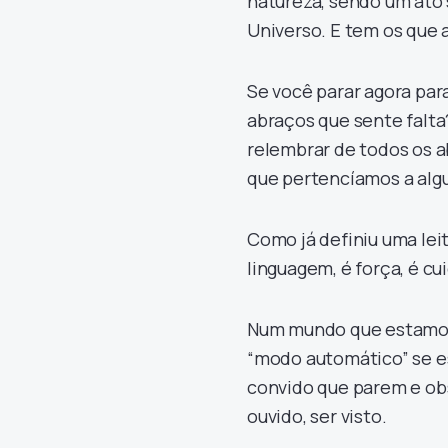
natureza, sendo um ato 
Universo. E tem os que 
Se você parar agora par
abraços que sente falt
relembrar de todos os a
que pertencíamos a alg
Como já definiu uma lei
linguagem, é força, é cu
Num mundo que estamos 
“modo automático” se 
convido que parem e ob
ouvido, ser visto.