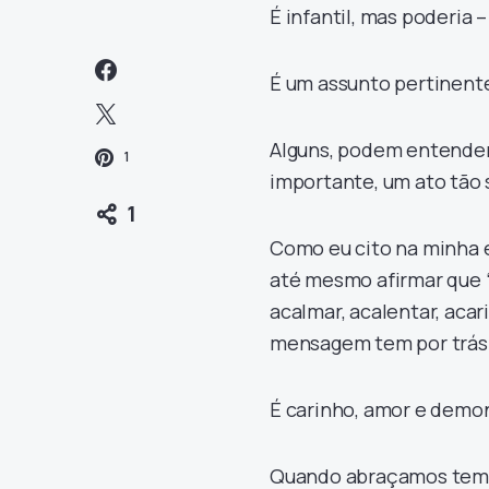
É infantil, mas poderia –
É um assunto pertinente 
Alguns, podem entender 
1
importante, um ato tão 
1
Como eu cito na minha es
até mesmo afirmar que “
acalmar, acalentar, aca
mensagem tem por trás 
É carinho, amor e demon
Quando abraçamos temos