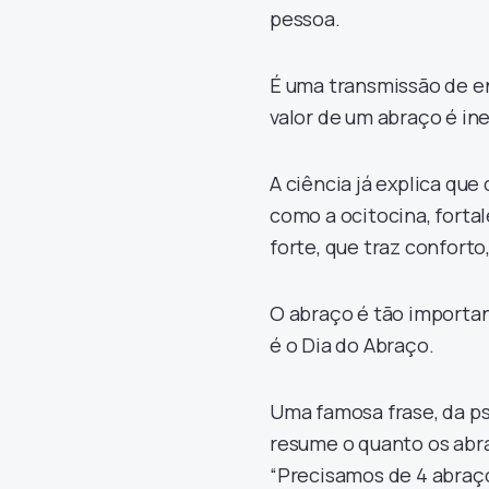
pessoa.
É uma transmissão de en
valor de um abraço é in
A ciência já explica qu
como a ocitocina, forta
forte, que traz confort
O abraço é tão importa
é o Dia do Abraço.
Uma famosa frase, da ps
resume o quanto os abra
“Precisamos de 4 abraço