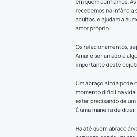
em quem confiamos. As 
recebemos na infância
adultos, e ajudam a au
amor próprio.
Os relacionamentos, sej
Amar e ser amado é alg
importante deste objeti
Um abraço ainda pode o
momento difícil na vida
estar precisando de um 
É uma maneira de dizer, 
Há até quem abrace árvo