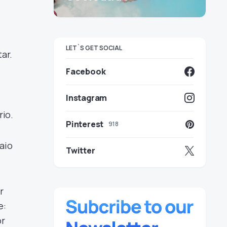
LET`S GET SOCIAL
ar.
Facebook
Instagram
rio.
Pinterest
918
aio
Twitter
r
e:
or