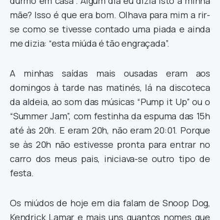
durmo em casa”. Algum dia eu dizia isto à minha
mãe? Isso é que era bom. Olhava para mim a rir-
se como se tivesse contado uma piada e ainda
me dizia: “esta miúda é tão engraçada”.
A minhas saídas mais ousadas eram aos
domingos à tarde nas matinés, lá na discoteca
da aldeia, ao som das músicas “Pump it Up” ou o
“Summer Jam”, com festinha da espuma das 15h
até às 20h. E eram 20h, não eram 20:01. Porque
se às 20h não estivesse pronta para entrar no
carro dos meus pais, iniciava-se outro tipo de
festa.
Os miúdos de hoje em dia falam de Snoop Dog,
Kendrick Lamar e mais uns quantos nomes que