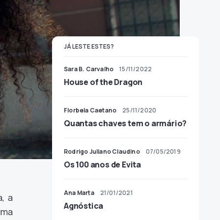
JÁ LESTE ESTES?
Sara B. Carvalho
15/11/2022
House of the Dragon
Florbela Caetano
25/11/2020
Quantas chaves tem o armário?
Rodrigo Juliano Claudino
07/05/2019
Os 100 anos de Evita
Ana Marta
21/01/2021
, a
Agnóstica
uma