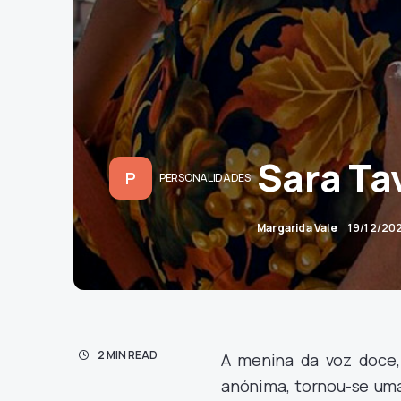
Sara Ta
P
PERSONALIDADES
Margarida Vale
19/12/20
2 MIN READ
A menina da voz doce, 
anónima, tornou-se uma