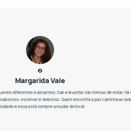
Margarida Vale
uerem diferentes e aliciantes. Cair e levantar são formas de estar. Há
 é saboroso, escrever é delicioso. Quem encontra a paz caminha ao lad
licidade e essa está sempre a mudar de local.