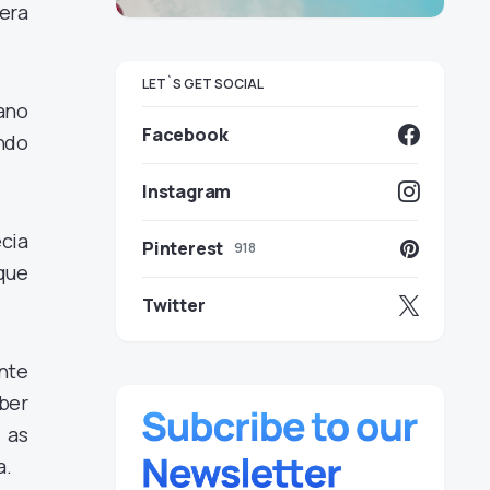
era
LET`S GET SOCIAL
ano
Facebook
ndo
Instagram
cia
Pinterest
918
 que
Twitter
ente
aber
 as
a.