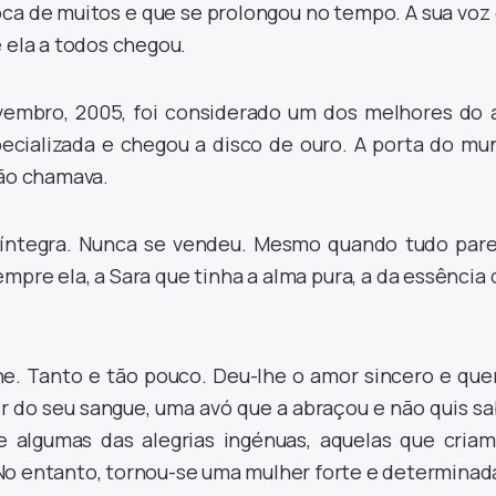
ca de muitos e que se prolongou no tempo. A sua voz 
e ela a todos chegou.
vembro, 2005, foi considerado um dos melhores do 
specializada e chegou a disco de ouro. A porta do mu
dão chamava.
íntegra. Nunca se vendeu. Mesmo quando tudo pare
sempre ela, a Sara que tinha a alma pura, a da essência
lhe. Tanto e tão pouco. Deu-lhe o amor sincero e qu
r do seu sangue, uma avó que a abraçou e não quis s
e algumas das alegrias ingénuas, aquelas que criam
No entanto, tornou-se uma mulher forte e determinad