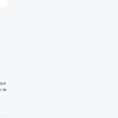
 que
o da