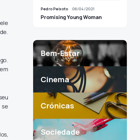
Pedro Peixoto
06/04/2021
Promising Young Woman
ele
de.
Bem-Estar
ogo.
uem
Cinema
seu
Crónicas
 se
Sociedade
os,