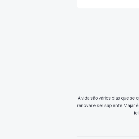
A vida são vários dias que se q
renovar e ser sapiente. Viajar
fe