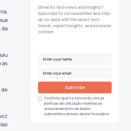
Strive for tech news and insights?
ra,
Subscribe to our newsletter and stay
 sua
up-to-date with the latest tech
trends, expert insights, and exclusive
 da
content.
uiu
 as
Subscribe
 de
Confirmo que li e concordo com as
políticas de utilização relativas ao
armazenamento de dados
submetidos através deste formulário.
 voz
elas