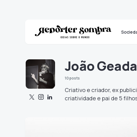
Socied
João Gead
10 posts
Criativo e criador, ex public
criatividade e pai de 5 filh