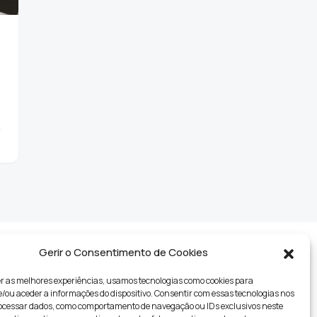
Gerir o Consentimento de Cookies
r as melhores experiências, usamos tecnologias como cookies para
ou aceder a informações do dispositivo. Consentir com essas tecnologias nos
rocessar dados, como comportamento de navegação ou IDs exclusivos neste