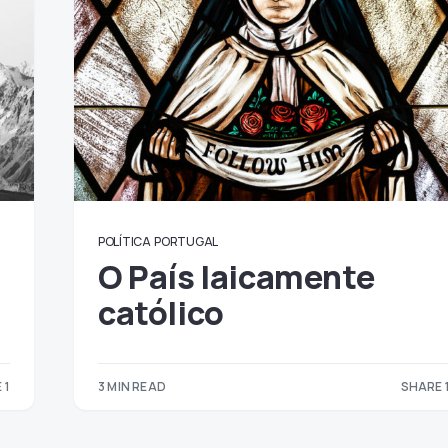
POLÍTICA
PORTUGAL
O País laicamente
católico
 1
3 MIN READ
SHARE 
1
1