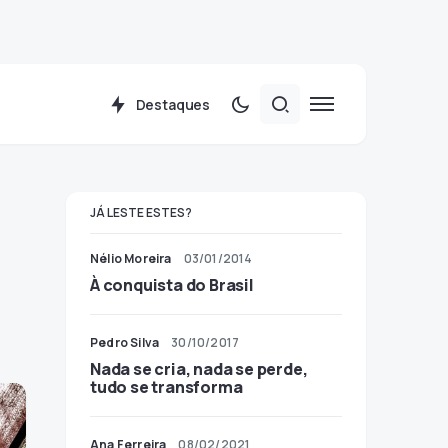
Destaques
JÁ LESTE ESTES?
Nélio Moreira
03/01/2014
À conquista do Brasil
Pedro Silva
30/10/2017
Nada se cria, nada se perde,
tudo se transforma
Ana Ferreira
08/02/2021