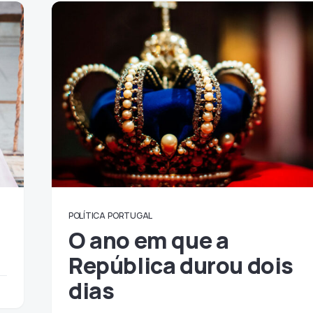
POLÍTICA
PORTUGAL
O ano em que a
República durou dois
dias