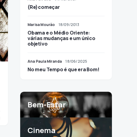
(Re)começar
Marisa Mourão
18/09/2013
Obama e o Médio Oriente:
várias mudanças e um único
objetivo
Ana Paula Miranda
18/06/2025
No meu Tempo é que era Bom!
Bem-Estar
1
Cinema