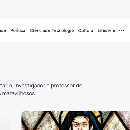
ade
Política
Ciências e Tecnologia
Cultura
Lifestyle
a
itário, investigador e professor de
os maravilhosos.