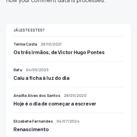
how your comment data is processed.
JÁ LESTE ESTES?
Telma Casta
28/10/2021
Os três irmãos, de Victor Hugo Pontes
Rafu
04/05/2025
Caiu a ficha à luz do dia
Analita Alves dos Santos
28/05/2020
Hoje é o dia de começar a escrever
Elizabete Fernandes
04/07/2024
Renascimento