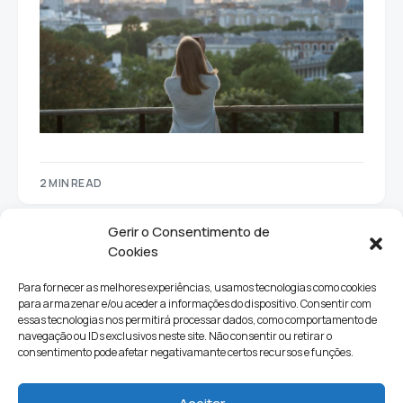
2 MIN READ
Gerir o Consentimento de
Cookies
Para fornecer as melhores experiências, usamos tecnologias como cookies
para armazenar e/ou aceder a informações do dispositivo. Consentir com
essas tecnologias nos permitirá processar dados, como comportamento de
navegação ou IDs exclusivos neste site. Não consentir ou retirar o
consentimento pode afetar negativamante certos recursos e funções.
Sociedade
Política
Ciências e Tecnologia
Cultura