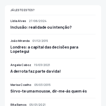
JÁ LESTE ESTES?
Lídia Alves
27/06/2024
Inclusão: realidade ou intenção?
João Miranda
01/12/2015
Londres: a capital das decisões para
Lopetegui
Angela Caboz
15/03/2021
A derrota faz parte da vida!
Marisa Coelho
05/03/2015
Sirvo-­te uma mousse, dir­-me-­ás quem és
Rita Ramos
05/01/2021