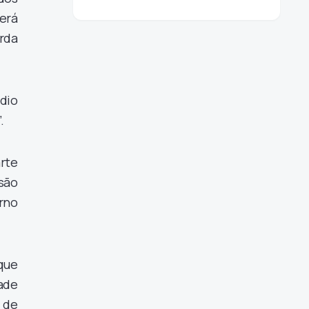
erá
rda
dio
.
rte
são
rno
que
ade
 de