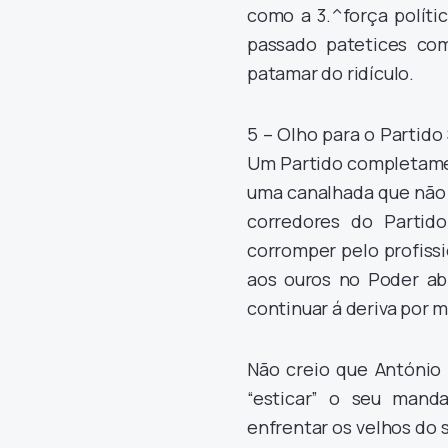
como a 3.^força políti
passado patetices co
patamar do ridículo.
5 – Olho para o Partido 
Um Partido completamen
uma canalhada que não 
corredores do Partid
corromper pelo profiss
aos ouros no Poder ab
continuar á deriva por m
Não creio que António
“esticar” o seu mand
enfrentar os velhos do