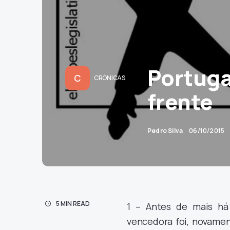
Portuga
C
CRÓNICAS
frente
Pedro Silva
06/10/2015
5 MIN READ
1 – Antes de mais há 
vencedora foi, novamen