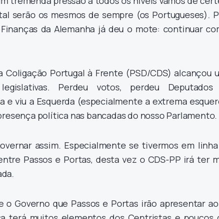
 um tremenda pressão a todos os níveis vamos de cert
tal serão os mesmos de sempre (os Portugueses). P
s Finanças da Alemanha já deu o mote: continuar co
 a Coligação Portugal à Frente (PSD/CDS) alcançou 
s legislativas. Perdeu votos, perdeu Deputados
a e viu a Esquerda (especialmente a extrema esquer
presença política nas bancadas do nosso Parlamento.
 governar assim. Especialmente se tivermos em linha
entre Passos e Portas, desta vez o CDS-PP irá ter m
ada.
 o Governo que Passos e Portas irão apresentar ao 
ca terá muitos elementos dos Centristas e poucos 