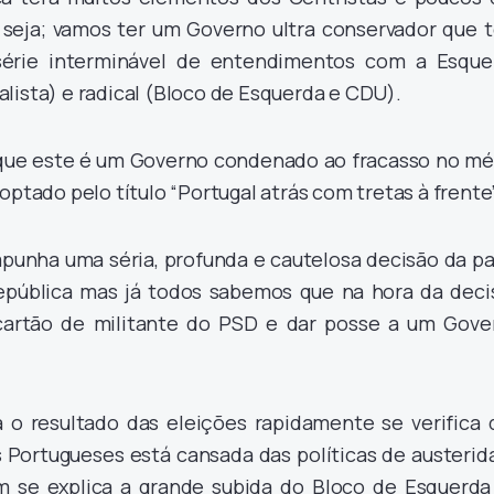
 seja; vamos ter um Governo ultra conservador que t
série interminável de entendimentos com a Esque
lista) e radical (Bloco de Esquerda e CDU).
a, que este é um Governo condenado ao fracasso no mé
optado pelo título “Portugal atrás com tretas à frente”
mpunha uma séria, profunda e cautelosa decisão da pa
epública mas já todos sabemos que na hora da deci
 cartão de militante do PSD e dar posse a um Gove
 o resultado das eleições rapidamente se verifica 
 Portugueses está cansada das políticas de austerid
m se explica a grande subida do Bloco de Esquerda