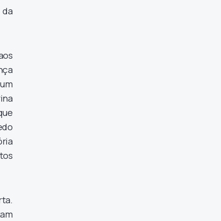
 da
 aos
ança
 um
rina
que
edo
ória
tos
rta.
tam