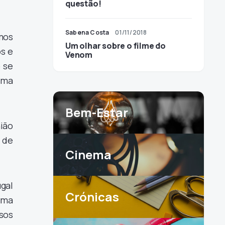
questão!
Sabena Costa
01/11/2018
mos
Um olhar sobre o filme do
os e
Venom
 se
sma
Bem-Estar
ião
s de
Cinema
ugal
Crónicas
uma
sos