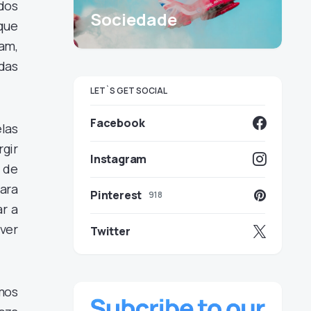
dos
Sociedade
que
am,
das
LET`S GET SOCIAL
Facebook
las
rgir
Instagram
 de
para
Pinterest
918
r a
ver
Twitter
mos