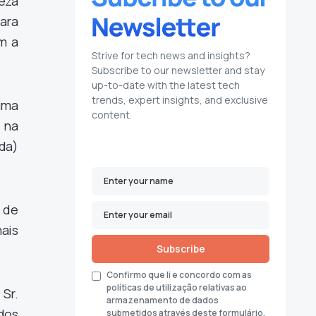
eza
ara
m a
Strive for tech news and insights?
Subscribe to our newsletter and stay
up-to-date with the latest tech
trends, expert insights, and exclusive
uma
content.
 na
da)
 de
ais
Subscribe
Confirmo que li e concordo com as
políticas de utilização relativas ao
Sr.
armazenamento de dados
dos
submetidos através deste formulário.