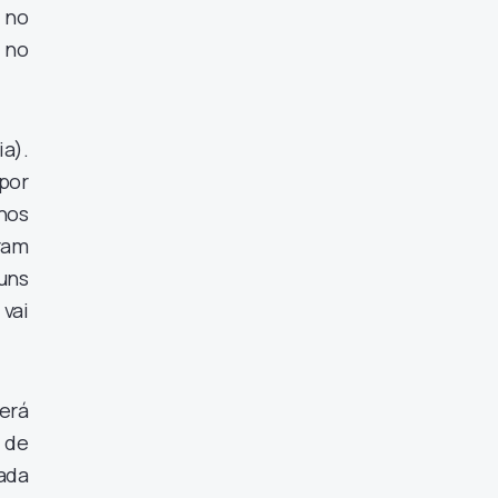
 no
 no
ia).
por
nos
ram
uns
vai
erá
 de
ada