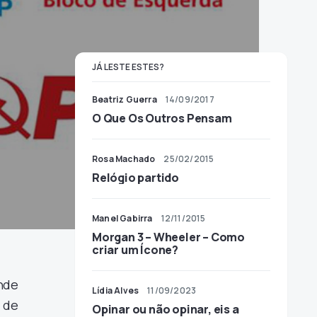
JÁ LESTE ESTES?
Beatriz Guerra
14/09/2017
O Que Os Outros Pensam
Rosa Machado
25/02/2015
Relógio partido
Manel Gabirra
12/11/2015
Morgan 3 – Wheeler – Como
criar um Ícone?
nde
Lídia Alves
11/09/2023
 de
Opinar ou não opinar, eis a