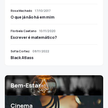
Rosa Machado
17/10/2017
O que já não há em mim
Florbela Caetano
10/11/2020
Escrever é matemático?
Sofia Cortez
08/11/2022
Black Atlass
Bem-Estar
Cinema