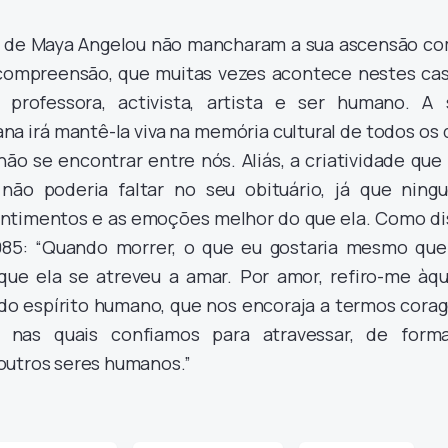
a de Maya Angelou não mancharam a sua ascensão co
compreensão, que muitas vezes acontece nestes cas
professora, activista, artista e ser humano. A 
na irá mantê-la viva na memória cultural de todos os
não se encontrar entre nós. Aliás, a criatividade que
 não poderia faltar no seu obituário, já que ning
entimentos e as emoções melhor do que ela. Como di
985: “Quando morrer, o que eu gostaria mesmo que
ue ela se atreveu a amar. Por amor, refiro-me àqu
do espírito humano, que nos encoraja a termos cora
, nas quais confiamos para atravessar, de form
outros seres humanos.”