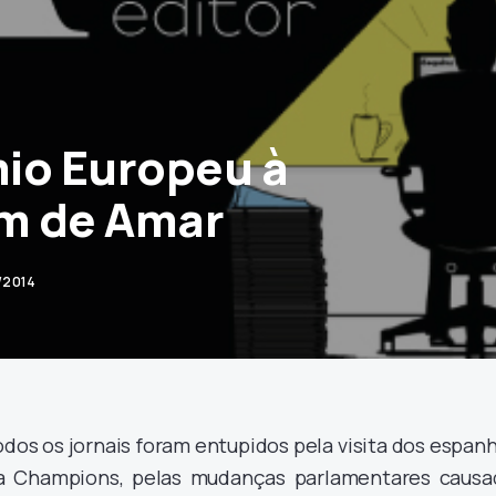
io Europeu à
m de Amar
/2014
os os jornais foram entupidos pela visita dos espanh
 da Champions, pelas mudanças parlamentares causa