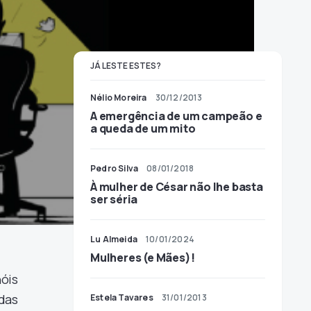
JÁ LESTE ESTES?
Nélio Moreira
30/12/2013
A emergência de um campeão e
a queda de um mito
Pedro Silva
08/01/2018
À mulher de César não lhe basta
ser séria
Lu Almeida
10/01/2024
Mulheres (e Mães)!
óis
das
Estela Tavares
31/01/2013