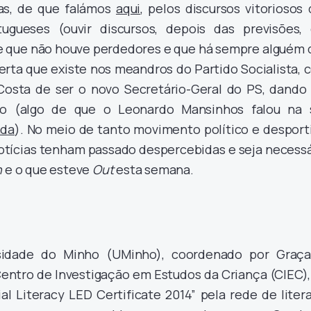
ias, de que falámos
aqui
, pelos discursos vitoriosos
rtugueses (ouvir discursos, depois das previsões,
e que não houve perdedores e que há sempre alguém 
erta que existe nos meandros do Partido Socialista,
Costa de ser o novo Secretário-Geral do PS, dando
o (algo de que o Leonardo Mansinhos falou na 
ada
). No meio de tanto movimento político e desporti
otícias tenham passado despercebidas e seja necessá
n
e o que esteve
Out
esta semana.
idade do Minho (UMinho), coordenado por Graça
Centro de Investigação em Estudos da Criança (CIEC),
al Literacy LED Certificate 2014” pela rede de liter