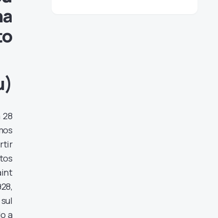
na
to
u)
 28
imos
rtir
ntos
int
8,
sul
do a