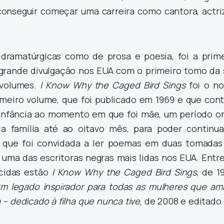
 conseguir começar uma carreira como cantora, actriz
dramatúrgicas como de prosa e poesia, foi a prime
grande divulgação nos EUA com o primeiro tomo da 
 volumes.
I Know Why the Caged Bird Sings
foi o n
imeiro volume, que foi publicado em 1969 e que cont
a infância ao momento em que foi mãe, um período o
a família até ao oitavo mês, para poder continua
, que foi convidada a ler poemas em duas tomadas
i uma das escritoras negras mais lidas nos EUA. Entr
cidas estão
I Know Why the Caged Bird Sings
, de 1
 um legado inspirador para todas as mulheres que am
 – dedicado à filha que nunca tive
, de 2008 e editado