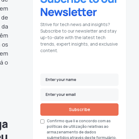
 em
 de
Strive for tech news and insights?
 da
Subscribe to our newsletter and stay
têm
up-to-date with the latest tech
 os
trends, expert insights, and exclusive
content.
 em
já o
Subscribe
ga
Confirmo que li e concordo com as
políticas de utilização relativas ao
eu
armazenamento de dados
submetidos através deste formulário.