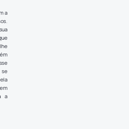
m a
os.
sua
 que
 lhe
uém
sse
 se
ela
gem
a a