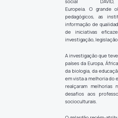
social DAVI
Europeia. O grande o
pedagógicos, as inst
informação de qualida
de iniciativas efica
investigação, legislação
A investigação que tev
países da Europa, Áfric
da biologia, da educaç
em vista a melhoria do 
realçaram melhorias 
desafios aos profes
socioculturais.
O galardão recém-atrib