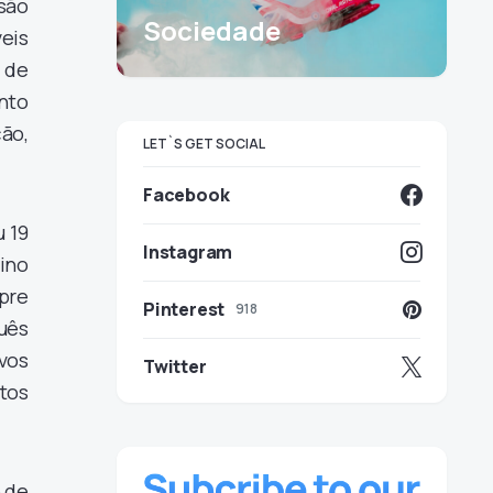
ão
Sociedade
eis
 de
nto
ão,
LET`S GET SOCIAL
Facebook
 19
Instagram
sino
pre
Pinterest
918
guês
vos
Twitter
tos
 de