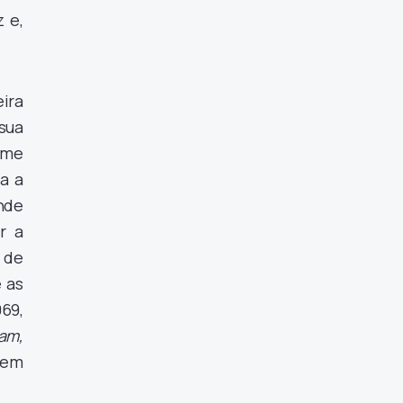
 e,
ira
sua
ome
a a
nde
r a
 de
e as
969,
am,
 em