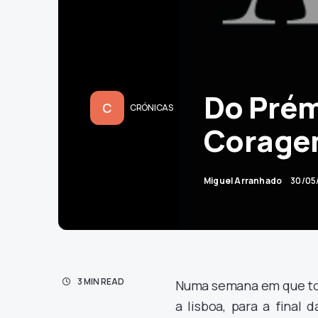
Do Prém
C
CRÓNICAS
Corage
Miguel Arranhado
30/05
3 MIN READ
Numa semana em que tod
a lisboa, para a final