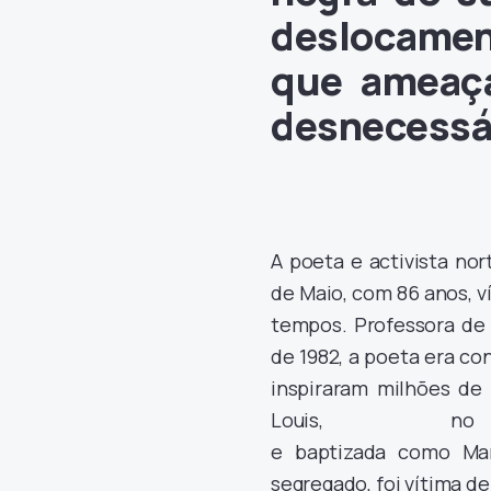
deslocamen
que ameaça
desnecessár
A poeta e activista no
de Maio, com 86 anos, v
tempos. Professora de
de 1982, a poeta era co
inspiraram milhões de
Louis, n
e baptizada como Mar
segregado, foi vítima de