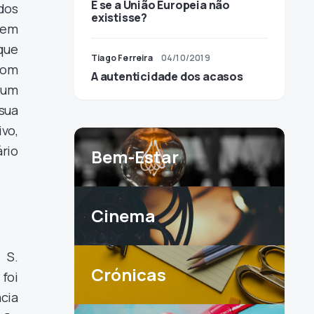
E se a União Europeia não
 dos
existisse?
 em
que
Tiago Ferreira
04/10/2019
 com
A autenticidade dos acasos
 um
sua
vo,
rio
Bem-Estar
Cinema
 S.
Crónicas
 foi
acia