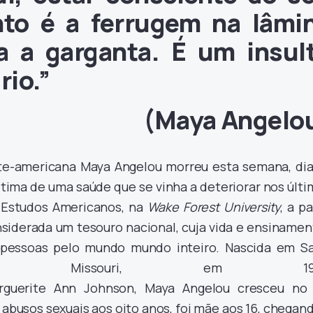
to é a ferrugem na lâmi
 a garganta. É um insul
io.”
(Maya Angelo
rte-americana Maya Angelou morreu esta semana, dia
ítima de uma saúde que se vinha a deteriorar nos últ
 Estudos Americanos, na
Wake Forest University
, a pa
nsiderada um tesouro nacional, cuja vida e ensiname
 pessoas pelo mundo mundo inteiro. Nascida em Sa
o Missouri, em 192
guerite Ann Johnson, Maya Angelou cresceu no 
 abusos sexuais aos oito anos, foi mãe aos 16, chegan