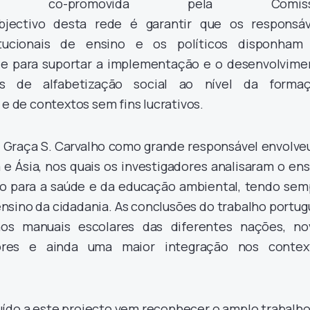
D, co-promovida pela Comiss
bjectivo desta rede é garantir que os responsáv
itucionais de ensino e os políticos disponham
de para suportar a implementação e o desenvolvime
zes de alfabetização social ao nível da formaç
 e de contextos sem fins lucrativos.
e Graça S. Carvalho como grande responsável envolveu
a e Ásia, nos quais os investigadores analisaram o en
ão para a saúde e da educação ambiental, tendo sem
ensino da cidadania. As conclusões do trabalho portu
nos manuais escolares das diferentes nações, no
sores e ainda uma maior integração nos contex
uído a este projecto vem reconhecer o amplo trabalho