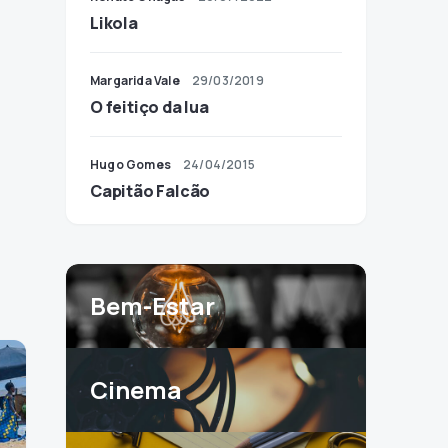
Likola
Margarida Vale
29/03/2019
O feitiço da lua
Hugo Gomes
24/04/2015
Capitão Falcão
Bem-Estar
Cinema