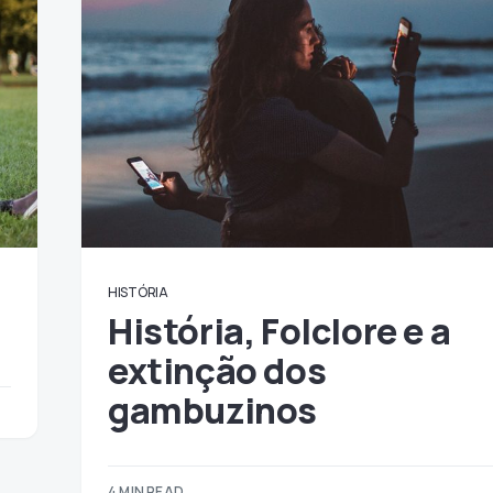
HISTÓRIA
História, Folclore e a
extinção dos
gambuzinos
4 MIN READ