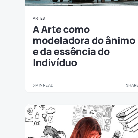
ARTES
A Arte como
modeladora do ânimo
e da essência do
Indivíduo
3 MIN READ
SHARE