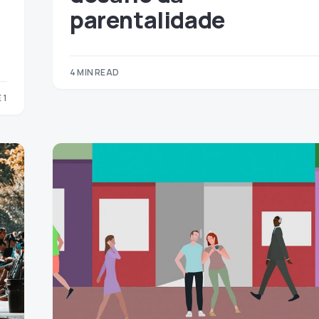
parentalidade
4 MIN READ
 1
1