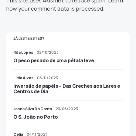
This site uses Akismet to reduce spam.
Learn
how your comment data is processed.
JÁ LESTE ESTES?
Rita Lopes
02/10/2023
O peso pesado de uma pétala leve
Lídia Alves
06/11/2023
Inversão de papéis – Das Creches aos Lares e
Centros de Dia
Joana Silva Da Costa
23/06/2023
O S. João no Porto
Célia
04/11/2021