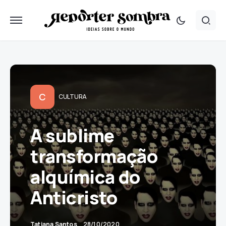
C
CULTURA
A sublime
transformação
alquímica do
Anticristo
Tatiana Santos
28/10/2020