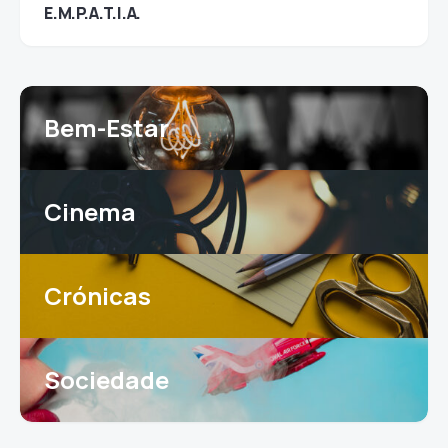
E.M.P.A.T.I.A.
Bem-Estar
Cinema
Crónicas
Sociedade