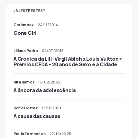
JÁ LESTE ESTES?
Carlos Vaz
24/11/2014
Gone Girl
Liliana Pedro
04/07/2018
A Crónica da Lili: Virgil Abloh x Louis Vuitton +
Prémios CFDA + 20 anos de Sexo e a Cidade
Rita Ramos
16/02/2022
A âncora da adolescência
Sofia Cortez
15/11/2019
A causa das causas
Paula Fernandes
27/10/2025