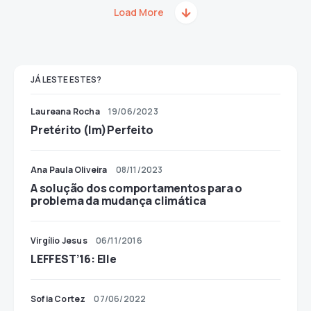
Load More
JÁ LESTE ESTES?
Laureana Rocha
19/06/2023
Pretérito (Im)Perfeito
Ana Paula Oliveira
08/11/2023
A solução dos comportamentos para o
problema da mudança climática
Virgílio Jesus
06/11/2016
LEFFEST’16: Elle
Sofia Cortez
07/06/2022