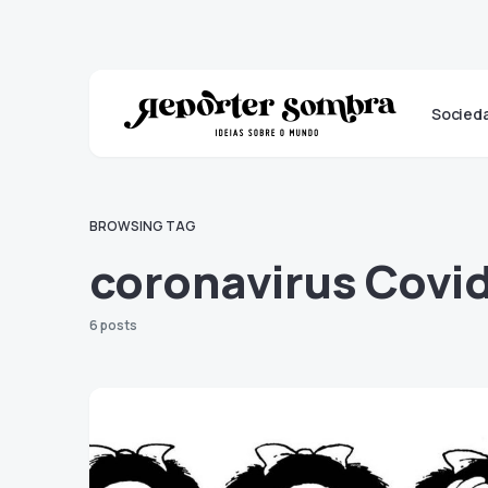
Socied
BROWSING TAG
coronavirus Covi
6 posts