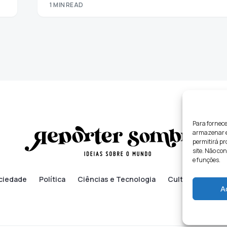
1 MIN READ
Para fornece
armazenar e/
permitirá p
site. Não co
e funções.
ciedade
Política
Ciências e Tecnologia
Cultura
Lifes
A