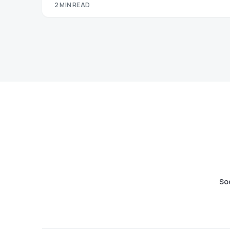
2 MIN READ
So