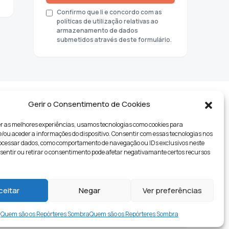
Confirmo que li e concordo com as
políticas de utilização relativas ao
armazenamento de dados
submetidos através deste formulário.
Gerir o Consentimento de Cookies
r as melhores experiências, usamos tecnologias como cookies para
ou aceder a informações do dispositivo. Consentir com essas tecnologias nos
rocessar dados, como comportamento de navegação ou IDs exclusivos neste
nsentir ou retirar o consentimento pode afetar negativamante certos recursos
tyle
ceitar
Negar
Ver preferências
Quem são os Repórteres Sombra
Quem são os Repórteres Sombra