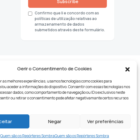
Subscribe
Confirmo que li e concordo com as
políticas de utilização relativas ao
armazenamento de dados
submetidos através deste formulário.
Gerir o Consentimento de Cookies
r as melhores experiências, usamos tecnologias como cookies para
ou aceder a informações do dispositivo. Consentir com essas tecnologias nos
rocessar dados, como comportamento de navegação ou IDs exclusivos neste
nsentir ou retirar o consentimento pode afetar negativamante certos recursos
tyle
ceitar
Negar
Ver preferências
Quem são os Repórteres Sombra
Quem são os Repórteres Sombra