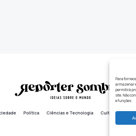
Para fornece
armazenar e/
permitirá p
site. Não co
e funções.
ciedade
Política
Ciências e Tecnologia
Cultura
Lifes
A