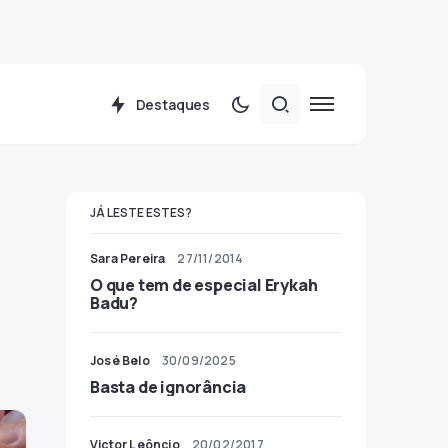
Destaques
JÁ LESTE ESTES?
Sara Pereira
27/11/2014
O que tem de especial Erykah
Badu?
José Belo
30/09/2025
Basta de ignorância
Victor Leôncio
20/02/2017