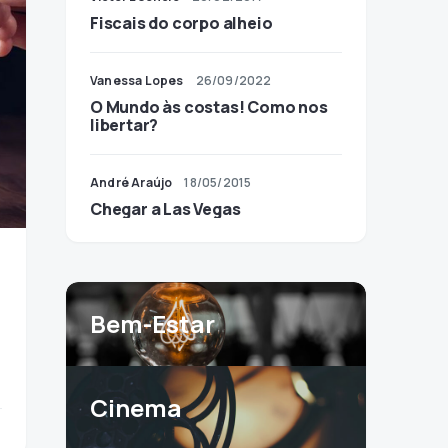
Fiscais do corpo alheio
Vanessa Lopes
26/09/2022
O Mundo às costas! Como nos
libertar?
André Araújo
18/05/2015
Chegar a Las Vegas
Bem-Estar
Cinema