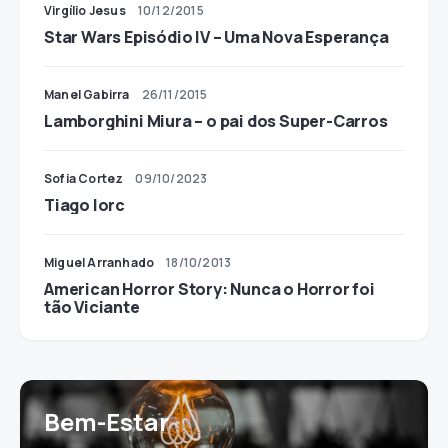
Virgílio Jesus
10/12/2015
Star Wars Episódio IV – Uma Nova Esperança
Manel Gabirra
26/11/2015
Lamborghini Miura – o pai dos Super-Carros
Sofia Cortez
09/10/2023
Tiago Iorc
Miguel Arranhado
18/10/2013
American Horror Story: Nunca o Horror foi
tão Viciante
Bem-Estar