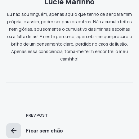
Lucie Marinho
Eu não sou ninguém, apenas aquilo que tenho de ser para mim
própria, e assim, poder ser para os outros. Não acumulo feitos
nem glórias, sou somente o cumulativo das minhas escolhas
ou a falta delas! E neste percurso, apercebi-me que procuro o
brilho de um pensamento claro, perdido no caos da ilusão.
Apenas essa consciência, torna-me feliz: encontrei o meu
caminho!
PREV POST
Ficar sem chão