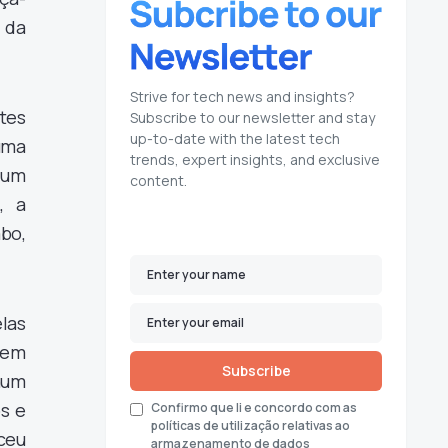
 da
Strive for tech news and insights?
stes
Subscribe to our newsletter and stay
up-to-date with the latest tech
uma
trends, expert insights, and exclusive
 um
content.
, a
bo,
las
 em
Subscribe
num
s e
Confirmo que li e concordo com as
políticas de utilização relativas ao
ceu
armazenamento de dados