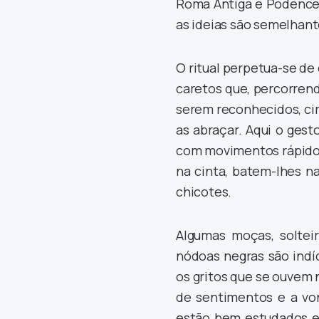
Roma Antiga e Podence 
as ideias são semelhan
O ritual perpetua-se de
caretos que, percorrend
serem reconhecidos, cir
as abraçar. Aqui o ges
com movimentos rápidos
na cinta, batem-lhes n
chicotes.
Algumas moças, solteir
nódoas negras são indíc
os gritos que se ouvem 
de sentimentos e a von
estão bem estudados e 