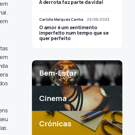
A derrota faz parte da vida!
 em
al.
Carlota Marques Canha
29/06/2023
ssem
O amor é um sentimento
imperfeito num tempo que se
quer perfeito
stas
 em
nda
Bem-Estar
era
dos
Cinema
mens
seu
Crónicas
as.