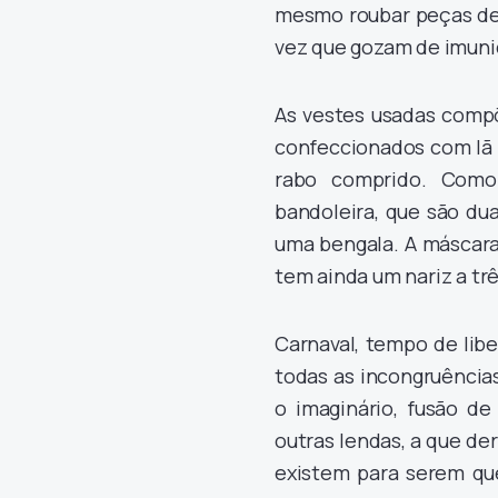
mesmo roubar peças de 
vez que gozam de imuni
As vestes usadas compõ
confeccionados com lã 
rabo comprido. Como
bandoleira, que são du
uma bengala. A máscara 
tem ainda um nariz a trê
Carnaval, tempo de lib
todas as incongruência
o imaginário, fusão de
outras lendas, a que d
existem para serem que