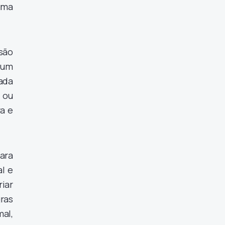
uma
são
 um
ada
 ou
ra e
ara
l e
iar
ras
al,