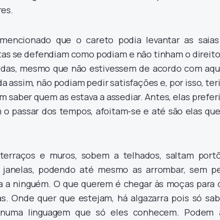
res.
mencionado que o careto podia levantar as saias
stas se defendiam como podiam e não tinham o direito
idas, mesmo que não estivessem de acordo com aqu
da assim, não podiam pedir satisfações e, por isso, te
m saber quem as estava a assediar. Antes, elas prefe
m o passar dos tempos, afoitam-se e até são elas que
terraços e muros, sobem a telhados, saltam portõ
 janelas, podendo até mesmo as arrombar, sem pe
ça a ninguém. O que querem é chegar às moças para 
s. Onde quer que estejam, há algazarra pois só sa
, numa linguagem que só eles conhecem. Podem 