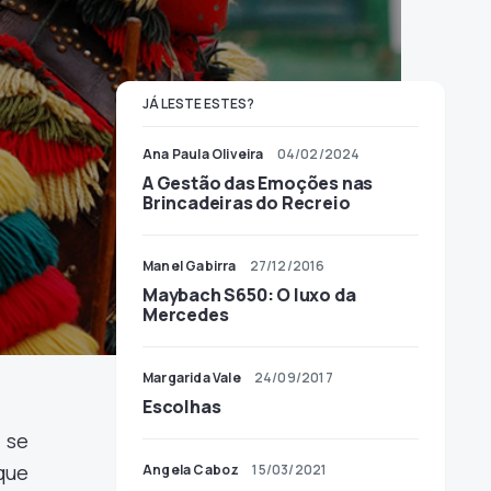
JÁ LESTE ESTES?
Ana Paula Oliveira
04/02/2024
A Gestão das Emoções nas
Brincadeiras do Recreio
Manel Gabirra
27/12/2016
Maybach S650: O luxo da
Mercedes
Margarida Vale
24/09/2017
Escolhas
 se
que
Angela Caboz
15/03/2021