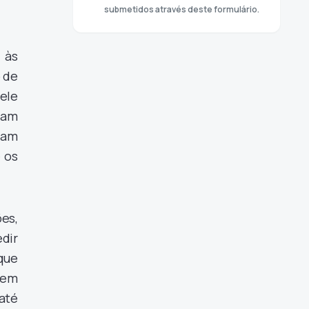
submetidos através deste formulário.
 às
 de
ele
riam
riam
 os
es,
dir
que
bem
até