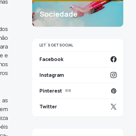
mas
Sociedade
 dos
 não
LET`S GET SOCIAL
para
e e
Facebook
hos
ros
Instagram
Pinterest
918
 as
Twitter
 nem
reza
éis
ça-