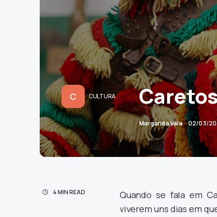
Careto
C
CULTURA
Margarida Vale
02/03/2
4 MIN READ
Quando se fala em Car
viverem uns dias em qu