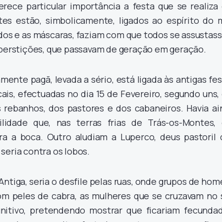
erece particular importância a festa que se realiza
tes estão, simbolicamente, ligados ao espírito do m
oridos e as máscaras, faziam com que todos se assusta
uperstições, que passavam de geração em geração.
ente pagã, levada a sério, está ligada às antigas fe
ais, efectuadas no dia 15 de Fevereiro, segundo uns,
s rebanhos, dos pastores e dos cabaneiros. Havia ai
lidade que, nas terras frias de Trás-os-Montes, 
a a boca. Outro aludiam a Luperco, deus pastoril 
seria contra os lobos.
ntiga, seria o desfile pelas ruas, onde grupos de ho
om peles de cabra, as mulheres que se cruzavam no 
nitivo, pretendendo mostrar que ficariam fecundad