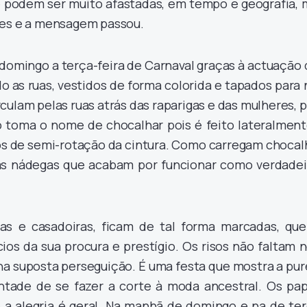
podem ser muito afastadas, em tempo e geografia, 
tes e a mensagem passou.
 domingo a terça-feira de Carnaval graças à actuação
o as ruas, vestidos de forma colorida e tapados para
culam pelas ruas atrás das raparigas e das mulheres, 
to toma o nome de chocalhar pois é feito lateralment
 de semi-rotação da cintura. Como carregam chocal
as nádegas que acabam por funcionar como verdadei
as e casadoiras, ficam de tal forma marcadas, que
ios da sua procura e prestígio. Os risos não faltam
na suposta perseguição. É uma festa que mostra a pu
tade de se fazer a corte à moda ancestral. Os pap
a alegria é geral. Na manhã de domingo e na de ter