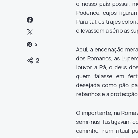
o nosso país possui, m
Podence, cujos figuran
Para tal, os trajes col
e levassem a sério as s
2
Aqui, a encenação meram
dos Romanos, as Luperc
2
louvor a Pã, o deus do
quem falasse em ferti
desejada como pão par
rebanhos e a protecção 
O importante, na Roma A
semi-nus, fustigavam c
caminho, num ritual pu