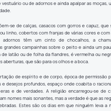
vestuário ou de adornos e ainda apalpar as moças, 
dade.
em-se de calças, casacos com gorros e capuz, que 
ou linho, cobertos com franjas de várias cores e com
 adornos têm um cinto de chocalhos, a cham
as grandes campainhas sobre o peito e ainda um pau
de latão ou de folha da flandres, é vermelha ou neg
s aberturas, que são para os olhos e a boca.
ertação de espírito e de corpo, época de permissão p
s e desejos profundos, espaço onde coabita o raciona
 eras e de verdades. A religião encarregou-se de cr
eram nomes mais sonantes, mas a verdade é que as reg
bradas. Estes são os dias em que ninguém leva a m