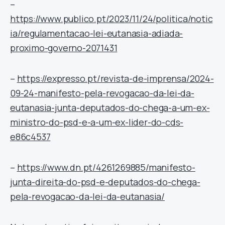
–
https://www.publico.pt/2023/11/24/politica/notic
ia/regulamentacao-lei-eutanasia-adiada-
proximo-governo-2071431
–
https://expresso.pt/revista-de-imprensa/2024-
09-24-manifesto-pela-revogacao-da-lei-da-
eutanasia-junta-deputados-do-chega-a-um-ex-
ministro-do-psd-e-a-um-ex-lider-do-cds-
e86c4537
–
https://www.dn.pt/4261269885/manifesto-
junta-direita-do-psd-e-deputados-do-chega-
pela-revogacao-da-lei-da-eutanasia/