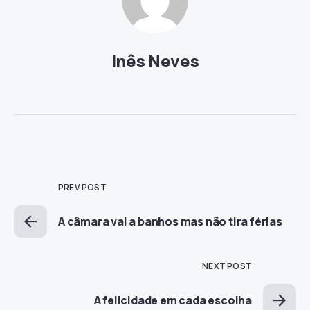
Inês Neves
PREV POST
A câmara vai a banhos mas não tira férias
NEXT POST
A felicidade em cada escolha