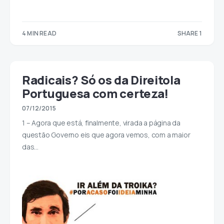
4 MIN READ
SHARE 1
1
Radicais? Só os da Direitola
Portuguesa com certeza!
07/12/2015
1 – Agora que está, finalmente, virada a página da
questão Governo eis que agora vemos, com a maior
das…