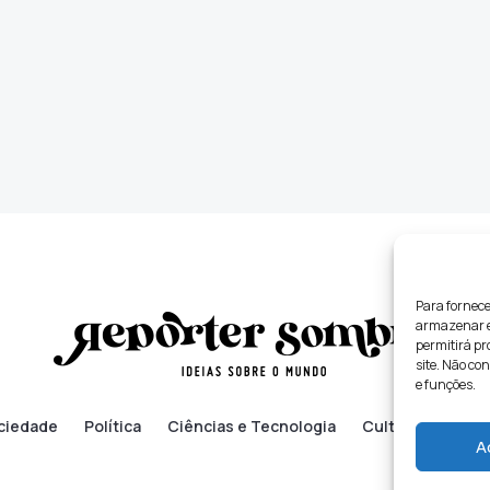
Para fornece
armazenar e/
permitirá p
site. Não co
e funções.
ciedade
Política
Ciências e Tecnologia
Cultura
Lifes
A