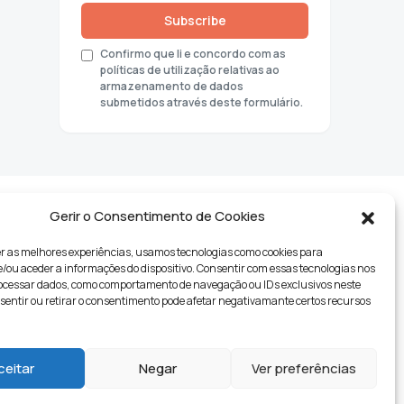
Subscribe
Confirmo que li e concordo com as
políticas de utilização relativas ao
armazenamento de dados
submetidos através deste formulário.
Gerir o Consentimento de Cookies
r as melhores experiências, usamos tecnologias como cookies para
ou aceder a informações do dispositivo. Consentir com essas tecnologias nos
rocessar dados, como comportamento de navegação ou IDs exclusivos neste
nsentir ou retirar o consentimento pode afetar negativamante certos recursos
tyle
ceitar
Negar
Ver preferências