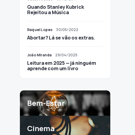
Quando Stanley Kubrick
Rejeitou a Música
Raquel Lopes
30/05/2022
Abortar? Lá se vão os extras.
João Miranda
28/04/2025
Leitura em 2025 — já ninguém
aprende com um livro
Bem-Estar
Cinema