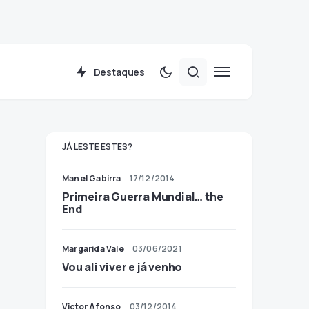
Destaques
JÁ LESTE ESTES?
Manel Gabirra
17/12/2014
Primeira Guerra Mundial… the
End
Margarida Vale
03/06/2021
Vou ali viver e já venho
Victor Afonso
03/12/2014