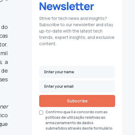
Strive for tech news and insights?
Subscribe to our newsletter and stay
 do
up-to-date with the latest tech
cas
trends, expert insights, and exclusive
or.
content.
mil
, a
 de
ses
Subscribe
ner
Confirmo que li e concordo com as
ico
políticas de utilização relativas ao
 que
armazenamento de dados
submetidos através deste formulário.