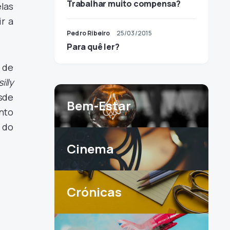
Trabalhar muito compensa?
las
ir a
Pedro Ribeiro
25/03/2015
Para quê ler?
 de
silly
sde
Bem-Estar
nto
s do
Cinema
Crónicas