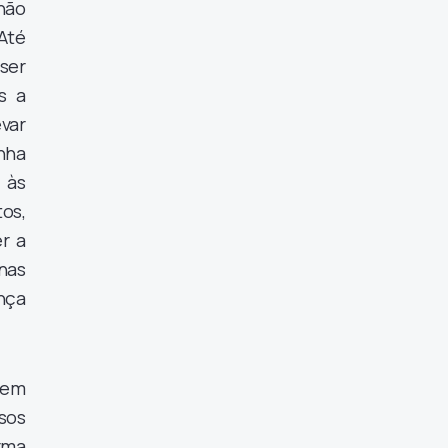
não
Até
ser
s a
var
onha
 às
os,
r a
enas
ança
tem
sos
rma