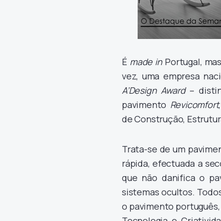
É
made in
Portugal, mas
vez, uma empresa naci
A’Design Award
– dist
pavimento
Revicomfort
de Construção, Estrutur
Trata-se de um paviment
rápida, efectuada a sec
que não danifica o pa
sistemas ocultos. Todo
o pavimento português, 
Tecnologia e Criativi