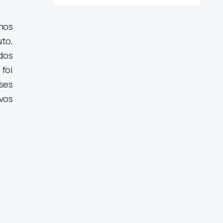
mos
uto,
dos
foi
ises
vos