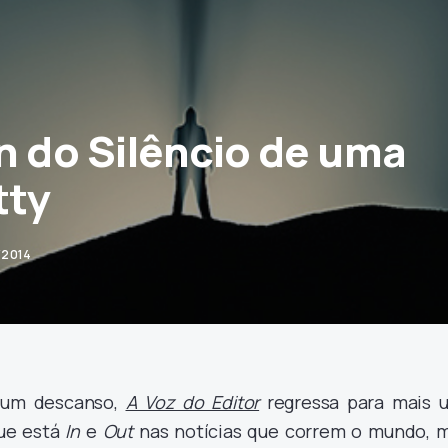
n do Silêncio de uma
tty
/2014
 um descanso,
A Voz do Editor
regressa para mais 
que está
In
e
Out
nas notícias que correm o mundo, m