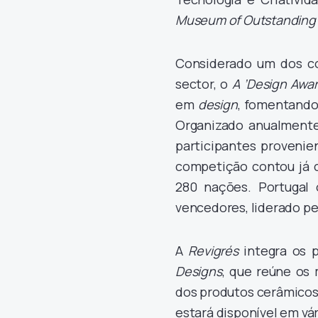
Museum of Outstanding
Considerado um dos co
sector, o
A ’Design Awa
em
design
, fomentando
Organizado anualmente
participantes provenie
competição contou já c
280 nações. Portugal 
vencedores, liderado pe
A
Revigrés
integra os 
Designs
, que reúne os 
dos produtos cerâmicos 
estará disponível em vá