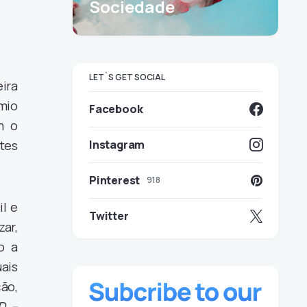
Sociedade
LET`S GET SOCIAL
ira
mio
Facebook
m o
tes
Instagram
Pinterest
918
il e
Twitter
zar,
o a
ais
ção,
D –