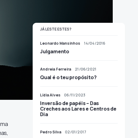
JÁ LESTE ESTES?
Leonardo Mansinhos
14/04/2016
Julgamento
Andreia Ferreira
21/06/2021
Qual é o teu propósito?
Lídia Alves
06/11/2023
Inversão de papéis – Das
Creches aos Lares e Centros de
Dia
uma
as,
Pedro Silva
02/01/2017