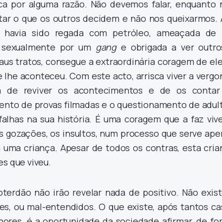
ca por alguma razão. Não devemos falar, enquanto 
ar o que os outros decidem e não nos queixarmos. 
 havia sido regada com petróleo, ameaçada de 
da sexualmente por um
gang
e obrigada a ver outro
s tratos, consegue a extraordinária coragem de ele
e lhe aconteceu. Com este acto, arrisca viver a verg
a de reviver os acontecimentos e de os contar
mento de provas filmadas e o questionamento de adult
alhas na sua história. É uma coragem que a faz vive
as gozações, os insultos, num processo que serve ap
 a uma criança. Apesar de todos os contras, esta cri
es que viveu.
terdão não irão revelar nada de positivo. Não exis
tes, ou mal-entendidos. O que existe, após tantos ca
ores, é a oportunidade da sociedade afirmar, de fo