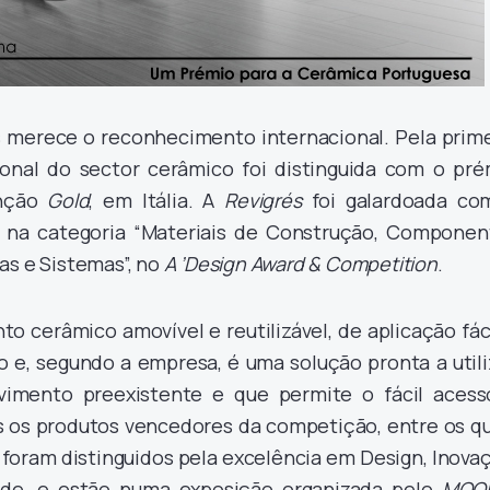
 merece o reconhecimento internacional. Pela prime
onal do sector cerâmico foi distinguida com o pré
inção
Gold
, em Itália. A
Revigrés
foi galardoada co
, na categoria “Materiais de Construção, Componen
as e Sistemas”, no
A ’Design Award & Competition
.
o cerâmico amovível e reutilizável, de aplicação fác
o e, segundo a empresa, é uma solução pronta a utili
vimento preexistente e que permite o fácil acess
s os produtos vencedores da competição, entre os qu
foram distinguidos pela excelência em Design, Inova
dade, e estão numa exposição organizada pelo
MOO