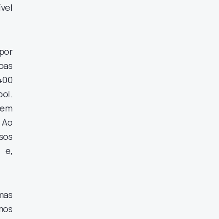
vel
por
oas
 400
bol.
tem
 Ao
sos
 e,
mas
mos