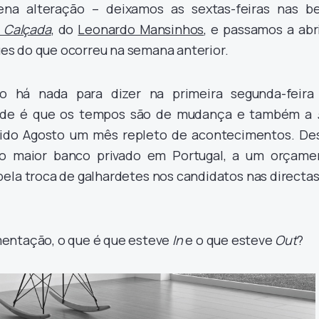
na alteração – deixamos as sextas-feiras nas be
 Calçada
, do
Leonardo Mansinhos
, e passamos a abr
s do que ocorreu na semana anterior.
o há nada para dizer na primeira segunda-feira
ade é que os tempos são de mudança e também a
ido Agosto um mês repleto de acontecimentos. De
no maior banco privado em Portugal, a um orçame
 pela troca de galhardetes nos candidatos nas directa
entação, o que é que esteve
In
e o que esteve
Out
?