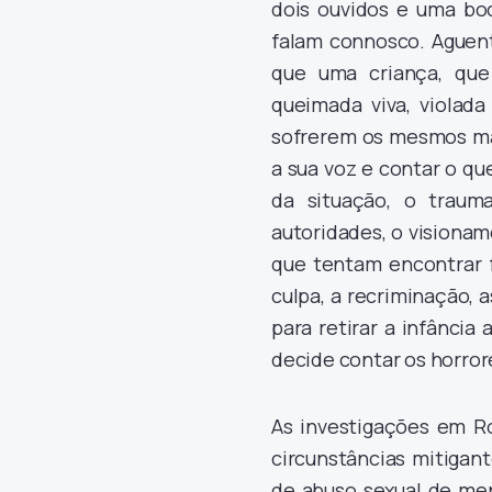
dois ouvidos e uma bo
falam connosco. Aguent
que uma criança, que
queimada viva, viola
sofrerem os mesmos mau
a sua voz e contar o qu
da situação, o traum
autoridades, o visiona
que tentam encontrar f
culpa, a recriminação, 
para retirar a infância
decide contar os horror
As investigações em Ro
circunstâncias mitigan
de abuso sexual de men