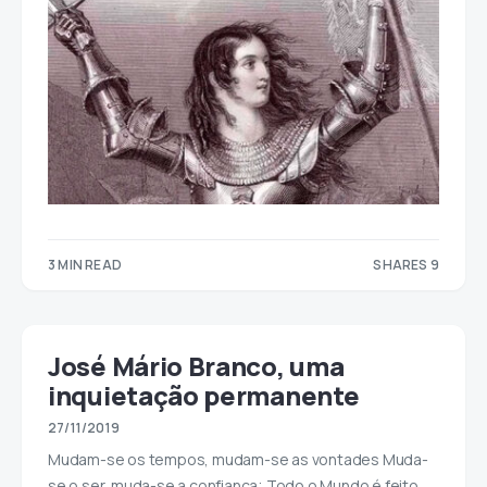
3 MIN READ
SHARES 9
9
José Mário Branco, uma
inquietação permanente
27/11/2019
Mudam-se os tempos, mudam-se as vontades Muda-
se o ser, muda-se a confiança; Todo o Mundo é feito