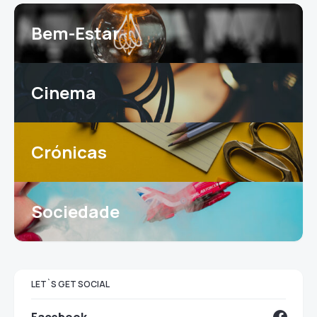
Bem-Estar
Cinema
Crónicas
Sociedade
LET`S GET SOCIAL