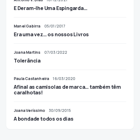
E Deram-lhe Uma Espingarda…
Manel Gabirra
05/01/2017
Era uma vez… os nossos Livros
Joana Martins
07/03/2022
Tolerância
Paula Castanheira
16/03/2020
Afinal as camisolas de marca… também têm
caralhotas!
Joana Veríssimo
30/09/2015
A bondade todos os dias