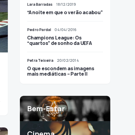
Lara Barradas
18/12/2019
“A noite em que o verão acabou”
Pedro Pardal
04/04/2016
Champions League: Os
“quartos” de sonho da UEFA
Petra Teixeira
20/02/2014
O que escondem as imagens
mais mediáticas – Parte II
Bem-Estar
Cinema