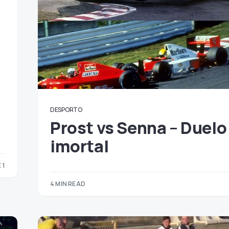
DESPORTO
Prost vs Senna – Duelo
imortal
 1
1
4 MIN READ