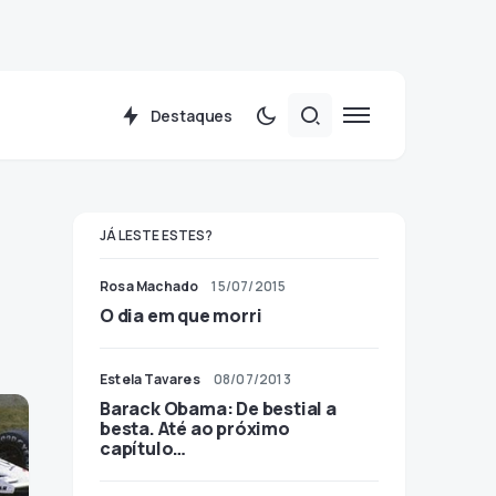
Destaques
JÁ LESTE ESTES?
Rosa Machado
15/07/2015
O dia em que morri
Estela Tavares
08/07/2013
Barack Obama: De bestial a
besta. Até ao próximo
capítulo…