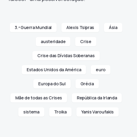
3.ª Guerra Mundial
Alexis Tsipras
Ásia
austeridade
Crise
Crise das Dívidas Soberanas
Estados Unidos da América
euro
Europa do Sul
Grécia
Mãe de todas as Crises
República da Irlanda
sistema
Troika
Yanis Varoufakis