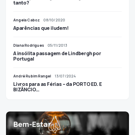
tanto?
Angela Caboz
08/10/2020
Aparências que iludem!
Diana Rodrigues
05/11/2013
A insólita passagem de Lindbergh por
Portugal
André Rubim Rangel
13/07/2024
Livros para as Férias – da PORTO ED. E
BIZÂNCIO…
Bem-Estar