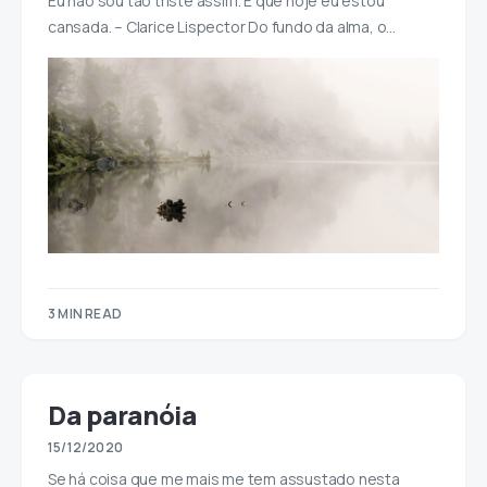
Eu não sou tão triste assim. É que hoje eu estou
cansada. – Clarice Lispector Do fundo da alma, o…
3 MIN READ
Da paranóia
15/12/2020
Se há coisa que me mais me tem assustado nesta