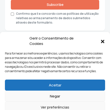
Subscribe
Confirmo que li e concordo com as políticas de utilização
relativas ao armazenamento de dados submetidos
através deste formulário.
Gerir o Consentimento de
Cookies
Para fornecer as melhores experiências, usamos tecnologias como cookies
para armazenar e/ou aceder a informações do dispositivo. Consentir com
essas tecnologias nos permitirá processar dados, como comportamento de
navegação ou IDs exclusivos neste site. Não consentir ou retirar o
consentimento pode afetar negativamante certos recursos e funções.
Sociedade
Política
Ciências e Tecnologia
Cultura
Aceitar
Lifestyle
Negar
Ver preferências