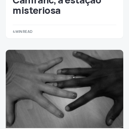
Canfranc, a estação
misteriosa
4 MIN READ