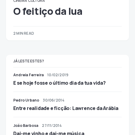
CINEMA
CULTURA
O feitiço da lua
2 MIN READ
JÁ LESTE ESTES?
Andreia Ferreira
10/02/2019
E se hoje fosse o último dia da tua vida?
Pedro Urbano
30/06/2014
Entre realidade e ficção: Lawrence da Arábia
João Barbosa
27/11/2014
Dai-me vinho e dai-me música