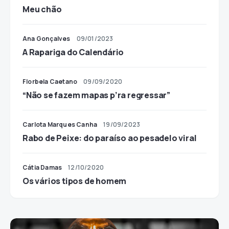
Meu chão
Ana Gonçalves
09/01/2023
A Rapariga do Calendário
Florbela Caetano
09/09/2020
“Não se fazem mapas p’ra regressar”
Carlota Marques Canha
19/09/2023
Rabo de Peixe: do paraíso ao pesadelo viral
Cátia Damas
12/10/2020
Os vários tipos de homem