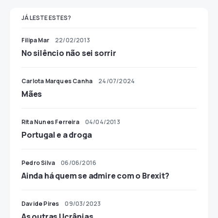
JÁ LESTE ESTES?
Filipa Mar
22/02/2013
No silêncio não sei sorrir
Carlota Marques Canha
24/07/2024
Mães
Rita Nunes Ferreira
04/04/2013
Portugal e a droga
Pedro Silva
06/06/2016
Ainda há quem se admire com o Brexit?
Davide Pires
09/03/2023
As outras Ucrânias