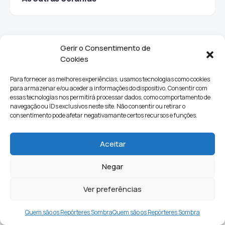
Gerir o Consentimento de
Bem-Estar
Cookies
Para fornecer as melhores experiências, usamos tecnologias como cookies
para armazenar e/ou aceder a informações do dispositivo. Consentir com
Cinema
essas tecnologias nos permitirá processar dados, como comportamento de
navegação ou IDs exclusivos neste site. Não consentir ou retirar o
consentimento pode afetar negativamante certos recursos e funções.
Crónicas
Aceitar
Negar
Sociedade
Ver preferências
Quem são os Repórteres Sombra
Quem são os Repórteres Sombra