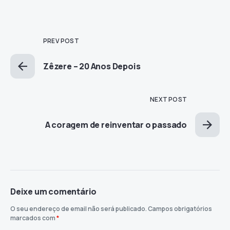
PREV POST
Zêzere – 20 Anos Depois
NEXT POST
A coragem de reinventar o passado
Deixe um comentário
O seu endereço de email não será publicado.
Campos obrigatórios
marcados com
*