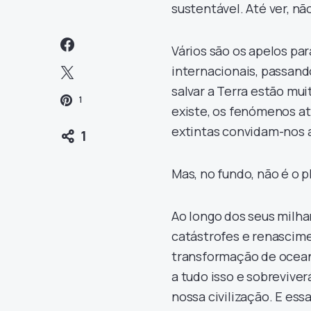
sustentável. Até ver, não
Vários são os apelos par
internacionais, passand
salvar a Terra estão mui
1
existe, os fenómenos a
extintas convidam-nos a
1
Mas, no fundo, não é o p
Ao longo dos seus milhar
catástrofes e renascimen
transformação de oceano
a tudo isso e sobrevive
nossa civilização. E es