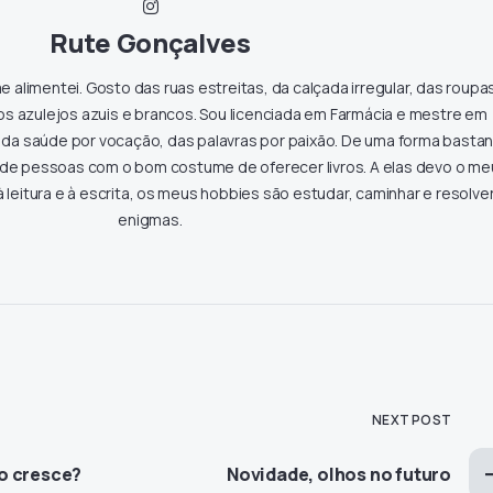
Rute Gonçalves
e alimentei. Gosto das ruas estreitas, da calçada irregular, das roupa
os azulejos azuis e brancos. Sou licenciada em Farmácia e mestre em
 da saúde por vocação, das palavras por paixão. De uma forma basta
 de pessoas com o bom costume de oferecer livros. A elas devo o me
 à leitura e à escrita, os meus hobbies são estudar, caminhar e resolve
enigmas.
NEXT POST
o cresce?
Novidade, olhos no futuro