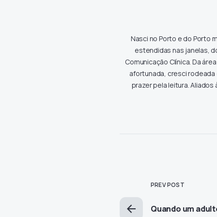
Nasci no Porto e do Porto m
estendidas nas janelas, d
Comunicação Clínica. Da área
afortunada, cresci rodeada
prazer pela leitura. Aliados
PREV POST
Quando um adult