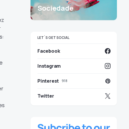
Sociedade
ez
r
s:
LET`S GET SOCIAL
Facebook
 e
Instagram
Pinterest
918
er
Twitter
es