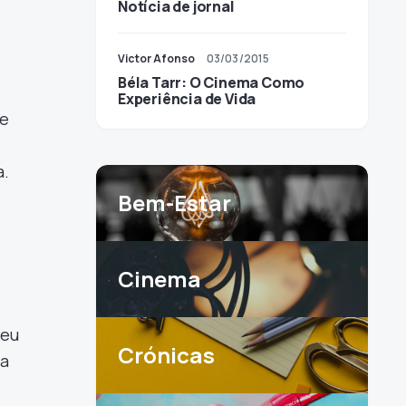
Notícia de jornal
Victor Afonso
03/03/2015
Béla Tarr: O Cinema Como
Experiência de Vida
ue
a.
Bem-Estar
Cinema
veu
Crónicas
da