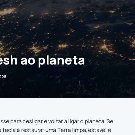
resh ao planeta
025
se para desligar e voltar a ligar o planeta. Se
tecla e restaurar uma Terra limpa, estável e