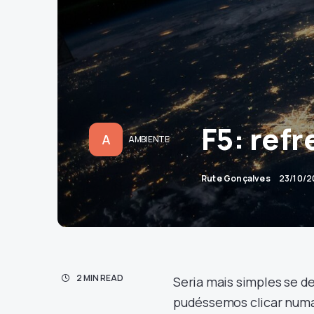
F5: ref
A
AMBIENTE
Rute Gonçalves
23/10/2
2 MIN READ
Seria mais simples se des
pudéssemos clicar numa 