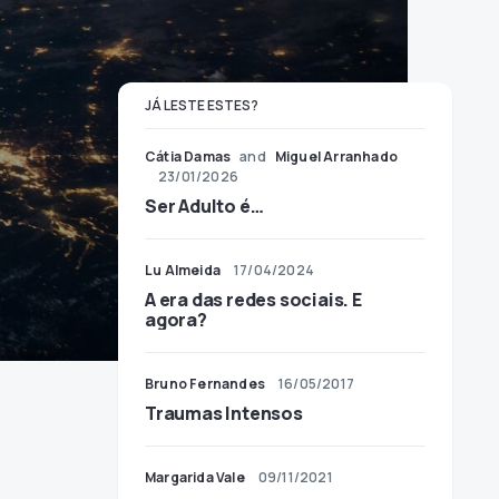
JÁ LESTE ESTES?
Cátia Damas
and
Miguel Arranhado
23/01/2026
Ser Adulto é…
Lu Almeida
17/04/2024
A era das redes sociais. E
agora?
Bruno Fernandes
16/05/2017
Traumas Intensos
Margarida Vale
09/11/2021