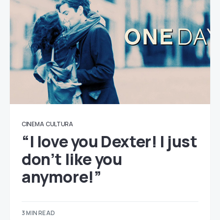
CINEMA
CULTURA
“I love you Dexter! I just
don’t like you
anymore!”
3 MIN READ