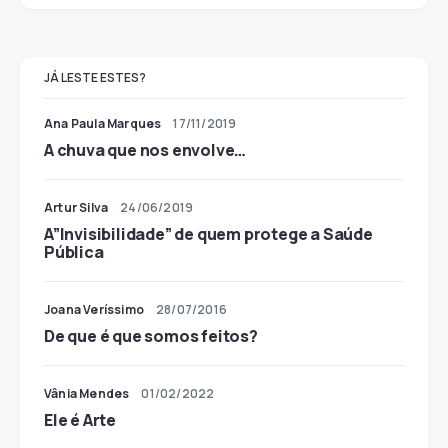
JÁ LESTE ESTES?
Ana Paula Marques
17/11/2019
A chuva que nos envolve…
Artur Silva
24/06/2019
A”Invisibilidade” de quem protege a Saúde
Pública
Joana Veríssimo
28/07/2016
De que é que somos feitos?
Vânia Mendes
01/02/2022
Ele é Arte