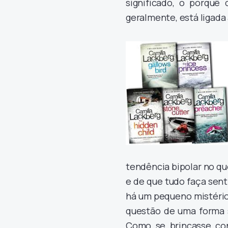
significado, o porquê 
geralmente, está ligada 
tendência bipolar no que
e de que tudo faça sent
há um pequeno mistério 
questão de uma forma s
Como se brincasse co