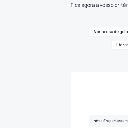
Fica agora a vosso critér
A princesa de gelo
litera