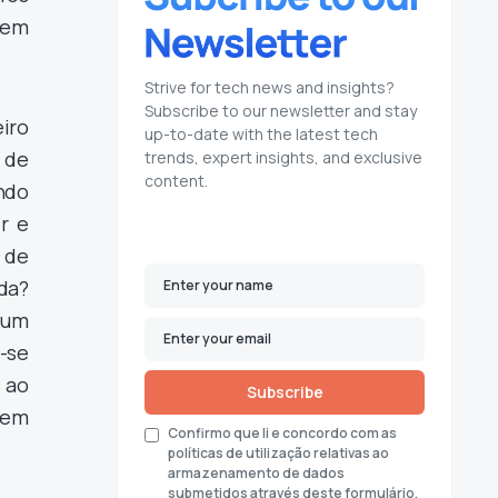
nem
Strive for tech news and insights?
Subscribe to our newsletter and stay
eiro
up-to-date with the latest tech
l de
trends, expert insights, and exclusive
content.
ndo
er e
 de
da?
, um
-se
 ao
Subscribe
 em
Confirmo que li e concordo com as
políticas de utilização relativas ao
armazenamento de dados
submetidos através deste formulário.