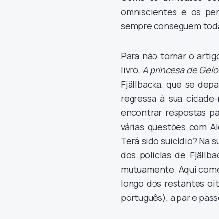
omniscientes e os per
sempre conseguem toda
Para não tornar o artig
livro,
A princesa de Gelo
Fjällbacka, que se dep
regressa à sua cidade-n
encontrar respostas pa
várias questões com Al
Terá sido suicídio? Na s
dos polícias de Fjällb
mutuamente. Aqui começ
longo dos restantes oi
português), a par e pas