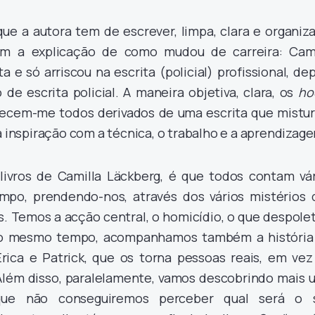
ue a autora tem de escrever, limpa, clara e organiza
om a explicação de como mudou de carreira: Cami
 e só arriscou na escrita (policial) profissional, de
de escrita policial. A maneira objetiva, clara, os
ho
parecem-me todos derivados de uma escrita que mistur
a inspiração com a técnica, o trabalho e a aprendizag
ivros de Camilla Läckberg, é que todos contam vár
mpo, prendendo-nos, através dos vários mistérios 
. Temos a acção central, o homicídio, o que despolet
, ao mesmo tempo, acompanhamos também a história
rica e Patrick, que os torna pessoas reais, em vez
 Além disso, paralelamente, vamos descobrindo mais 
, que não conseguiremos perceber qual será o 