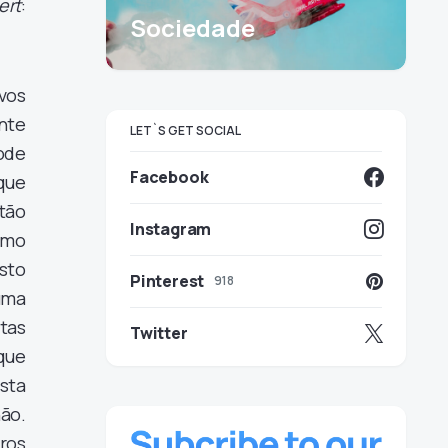
ert
:
Sociedade
 vos
nte
LET`S GET SOCIAL
ode
Facebook
que
tão
Instagram
omo
osto
Pinterest
918
uma
stas
Twitter
 que
esta
ão.
ros