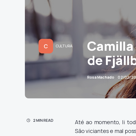
Camilla
C
CULTURA
de Fjäl
Rosa Machado
02/02/20
2 MIN READ
Até ao momento, li tod
São viciantes e mal pos