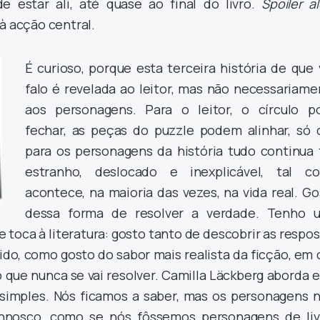
de estar ali, até quase ao final do livro.
Spoiler al
à acção central.
É curioso, porque esta terceira história de que
falo é revelada ao leitor, mas não necessariame
aos personagens. Para o leitor, o círculo p
fechar, as peças do puzzle podem alinhar, só 
para os personagens da história tudo continua 
estranho, deslocado e inexplicável, tal c
acontece, na maioria das vezes, na vida real. G
dessa forma de resolver a verdade. Tenho 
 toca à literatura: gosto tanto de descobrir as respo
ido, como gosto do sabor mais realista da ficção, em
que nunca se vai resolver. Camilla Läckberg aborda 
imples. Nós ficamos a saber, mas os personagens n
nnosco, como se nós fôssemos personagens de liv