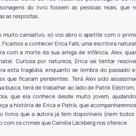
sonagens do livro fossem as pessoas reais, que 
s as respostas.
o muito cansativo, só vos abro o apetite com o prim
. Ficamos a conhecer Erica Falk, uma escritora natura
ara com a morte da sua amiga de infância, Alex, qua
atal. Curiosa por natureza, Erica vai tentar resolv
ra esta tragédia, enquanto se lembra do passado e
ex que ficaram pendentes. Terá Alex sido assassina
ua busca, terá de trabalhar ao lado de Patrik Edstrom
acka, que ela conhece desde muito jovem, ajudando
a a história de Erica e Patrik, que acompanharemos
to livros que a autora já tem disponíveis (nem todos
so com os crimes que Camilla Läckberg nos oferece.