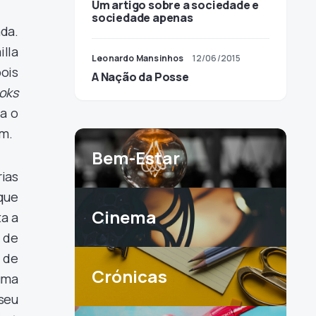
Um artigo sobre a sociedade e
sociedade apenas
da.
lla
Leonardo Mansinhos
12/06/2015
pois
A Nação da Posse
oks
a o
em.
Bem-Estar
ias
que
Cinema
a a
 de
 de
Crónicas
uma
seu