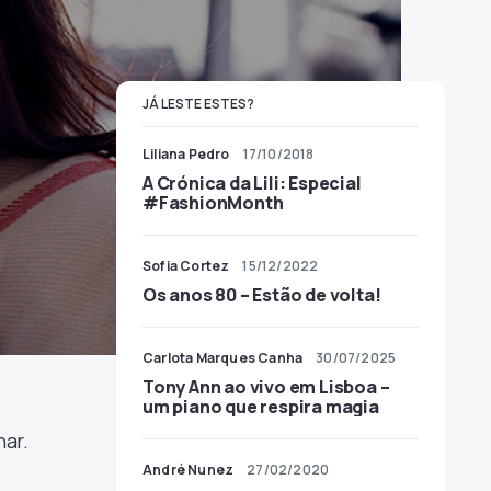
JÁ LESTE ESTES?
Liliana Pedro
17/10/2018
A Crónica da Lili: Especial
#FashionMonth
Sofia Cortez
15/12/2022
Os anos 80 – Estão de volta!
Carlota Marques Canha
30/07/2025
Tony Ann ao vivo em Lisboa –
um piano que respira magia
ar.
André Nunez
27/02/2020