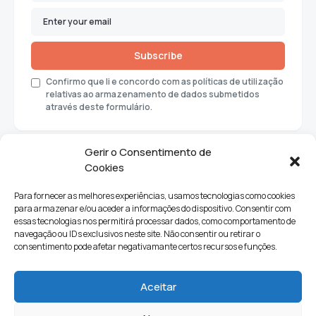
Subscribe
Confirmo que li e concordo com as políticas de utilização
relativas ao armazenamento de dados submetidos
através deste formulário.
Gerir o Consentimento de
Cookies
Para fornecer as melhores experiências, usamos tecnologias como cookies
para armazenar e/ou aceder a informações do dispositivo. Consentir com
essas tecnologias nos permitirá processar dados, como comportamento de
navegação ou IDs exclusivos neste site. Não consentir ou retirar o
consentimento pode afetar negativamante certos recursos e funções.
Sociedade
Política
Ciências e Tecnologia
Cultura
Aceitar
Lifestyle