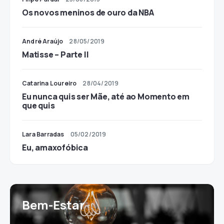
Os novos meninos de ouro da NBA
André Araújo
28/05/2019
Matisse – Parte II
Catarina Loureiro
28/04/2019
Eu nunca quis ser Mãe, até ao Momento em
que quis
Lara Barradas
05/02/2019
Eu, amaxofóbica
Bem-Estar