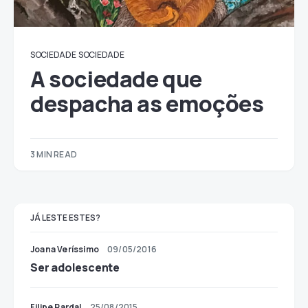
SOCIEDADE
SOCIEDADE
A sociedade que
despacha as emoções
3 MIN READ
JÁ LESTE ESTES?
Joana Veríssimo
09/05/2016
Ser adolescente
Filipe Pardal
25/08/2015