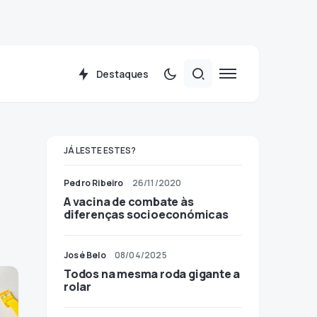
Destaques
JÁ LESTE ESTES?
Pedro Ribeiro
26/11/2020
A vacina de combate às
diferenças socioeconómicas
José Belo
08/04/2025
Todos na mesma roda gigante a
rolar