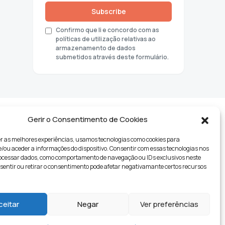
Subscribe
Confirmo que li e concordo com as
políticas de utilização relativas ao
armazenamento de dados
submetidos através deste formulário.
Gerir o Consentimento de Cookies
r as melhores experiências, usamos tecnologias como cookies para
ou aceder a informações do dispositivo. Consentir com essas tecnologias nos
rocessar dados, como comportamento de navegação ou IDs exclusivos neste
nsentir ou retirar o consentimento pode afetar negativamante certos recursos
tyle
ceitar
Negar
Ver preferências