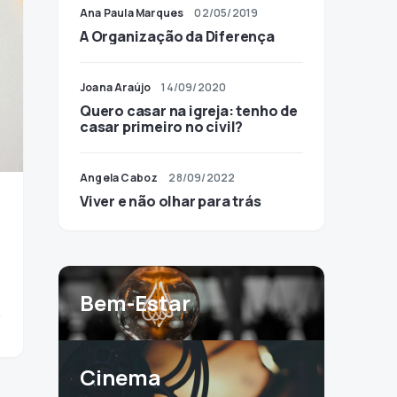
Ana Paula Marques
02/05/2019
A Organização da Diferença
Joana Araújo
14/09/2020
Quero casar na igreja: tenho de
casar primeiro no civil?
Angela Caboz
28/09/2022
Viver e não olhar para trás
Bem-Estar
Cinema