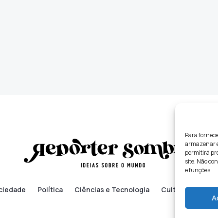
Para fornece
armazenar e/
permitirá p
site. Não co
e funções.
ciedade
Política
Ciências e Tecnologia
Cultura
Lifes
A