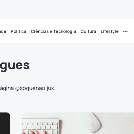
ade
Política
Ciências e Tecnologia
Cultura
Lifestyle
ngues
 página @soquenao.jux.