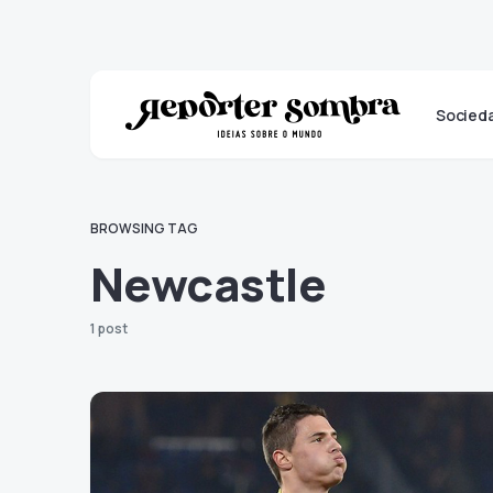
Socied
BROWSING TAG
Newcastle
1 post