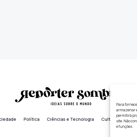
Para fornece
armazenar e/
permitirá p
ciedade
Política
Ciências e Tecnologia
Cultura
Lifes
site. Não co
e funções.