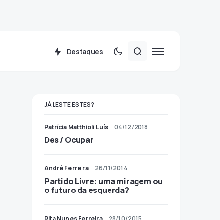
Destaques
JÁ LESTE ESTES?
Patrícia Matthioli Luís
04/12/2018
Des / Ocupar
André Ferreira
26/11/2014
Partido Livre: uma miragem ou
o futuro da esquerda?
Rita Nunes Ferreira
28/10/2015