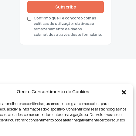
Subscribe
Confirmo que li e concordo com as
políticas de utilização relativas ao
armazenamento de dados
submetidos através deste formulário.
Gerir o Consentimento de Cookies
r as melhores experiências, usamos tecnologias como cookies para
ou aceder a informações do dispositivo. Consentir com essas tecnologias nos
rocessar dados, como comportamento de navegação ou IDs exclusivos neste
tyle
nsentir ou retirar o consentimento pode afetar negativamante certos recursos