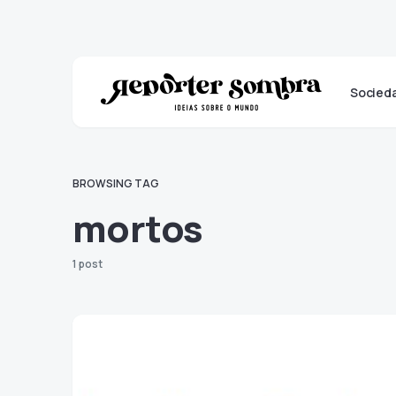
Socied
BROWSING TAG
mortos
1 post