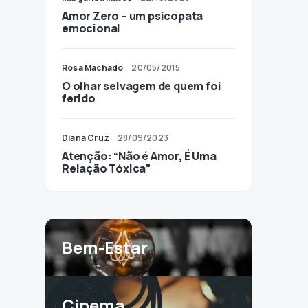
Amor Zero – um psicopata
emocional
Rosa Machado
20/05/2015
O olhar selvagem de quem foi
ferido
Diana Cruz
28/09/2023
Atenção: “Não é Amor, É Uma
Relação Tóxica”
Bem-Estar
Cinema