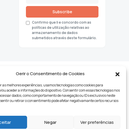
Subscribe
Confirmo que li e concordo com as
políticas de utilização relativas ao
armazenamento de dados
submetidos através deste formulário.
Gerir o Consentimento de Cookies
r as melhores experiências, usamos tecnologias como cookies para
ou aceder a informações do dispositivo. Consentir com essas tecnologias nos
rocessar dados, como comportamento de navegação ou IDs exclusivos neste
nsentir ou retirar o consentimento pode afetar negativamante certos recursos
tyle
ceitar
Negar
Ver preferências