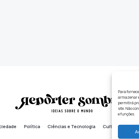
Para fornece
armazenar e/
permitirá p
site. Não co
e funções.
ciedade
Política
Ciências e Tecnologia
Cultura
Lifes
A