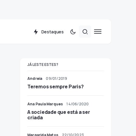
Destaques
JÁ LESTE ESTES?
Andreia
09/01/2019
Teremos sempre Paris?
Ana Paula Marques
14/06/2020
A sociedade que está a ser
criada
Margarida Matos
22/10/2023