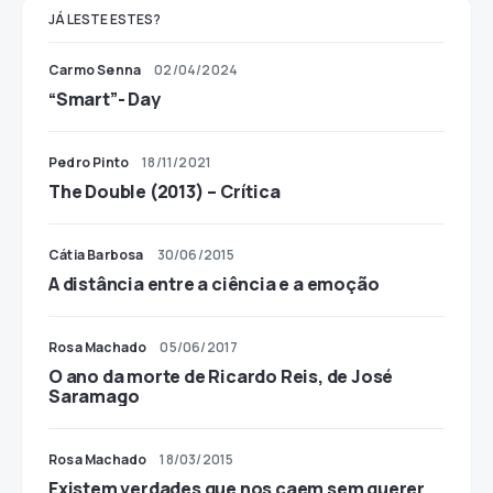
JÁ LESTE ESTES?
Carmo Senna
02/04/2024
“Smart”- Day
Pedro Pinto
18/11/2021
The Double (2013) – Crítica
Cátia Barbosa
30/06/2015
A distância entre a ciência e a emoção
Rosa Machado
05/06/2017
O ano da morte de Ricardo Reis, de José
Saramago
Rosa Machado
18/03/2015
Existem verdades que nos caem sem querer