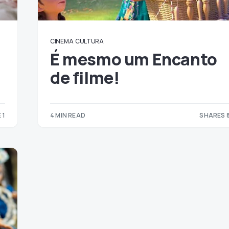
CINEMA
CULTURA
É mesmo um Encanto
de filme!
 1
4 MIN READ
SHARES 
1
8