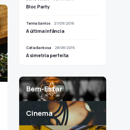
Bloc Party
Telma Santos
21/09/2016
A última infância
Cátia Barbosa
28/08/2015
A simetria perfeita
Bem-Estar
Cinema