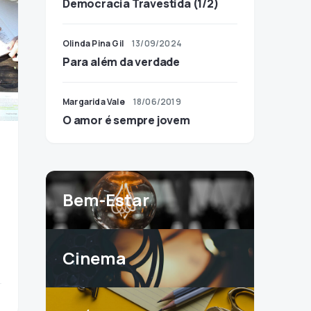
Democracia Travestida (1/2)
Olinda Pina Gil
13/09/2024
Para além da verdade
Margarida Vale
18/06/2019
O amor é sempre jovem
Bem-Estar
Cinema