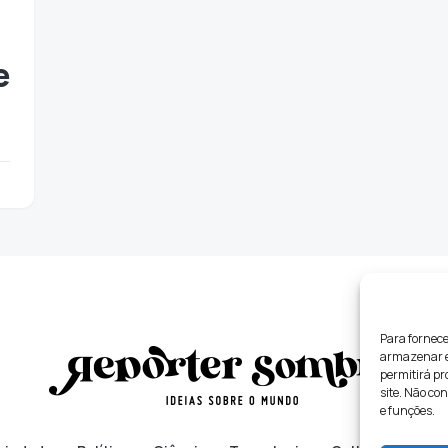
e
Para fornece
armazenar e/
permitirá p
site. Não co
e funções.