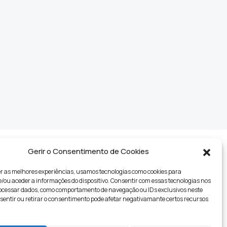
Gerir o Consentimento de Cookies
r as melhores experiências, usamos tecnologias como cookies para
ou aceder a informações do dispositivo. Consentir com essas tecnologias nos
rocessar dados, como comportamento de navegação ou IDs exclusivos neste
nsentir ou retirar o consentimento pode afetar negativamante certos recursos