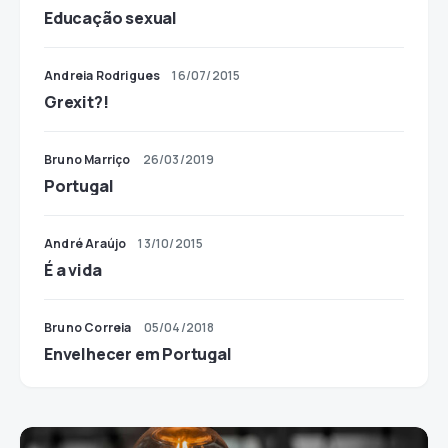
Educação sexual
Andreia Rodrigues
16/07/2015
Grexit?!
Bruno Marriço
26/03/2019
Portugal
André Araújo
13/10/2015
É a vida
Bruno Correia
05/04/2018
Envelhecer em Portugal