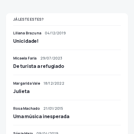
JÁ LESTE ESTES?
Liliana Brazuna
04/12/2019
Unicidade!
Micaela Faria
29/07/2023
De turista a refugiado
Margarida Vale
18/12/2022
Julieta
Rosa Machado
21/01/2015
Uma música inesperada
Sónia Maio
09/04/2019