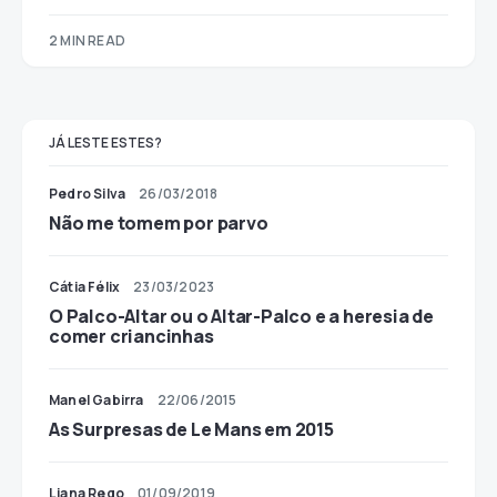
2 MIN READ
JÁ LESTE ESTES?
Pedro Silva
26/03/2018
Não me tomem por parvo
Cátia Félix
23/03/2023
O Palco-Altar ou o Altar-Palco e a heresia de
comer criancinhas
Manel Gabirra
22/06/2015
As Surpresas de Le Mans em 2015
Liana Rego
01/09/2019