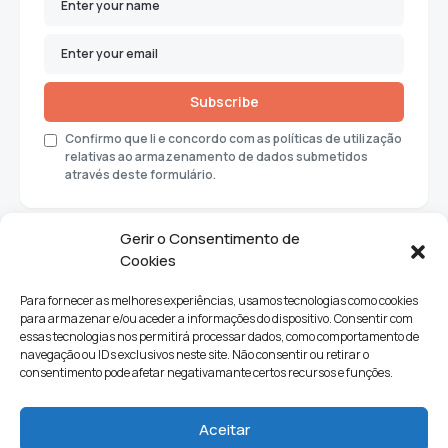
Subscribe
Confirmo que li e concordo com as políticas de utilização
relativas ao armazenamento de dados submetidos
através deste formulário.
Gerir o Consentimento de
Cookies
Para fornecer as melhores experiências, usamos tecnologias como cookies
para armazenar e/ou aceder a informações do dispositivo. Consentir com
essas tecnologias nos permitirá processar dados, como comportamento de
navegação ou IDs exclusivos neste site. Não consentir ou retirar o
consentimento pode afetar negativamante certos recursos e funções.
Sociedade
Política
Ciências e Tecnologia
Cultura
Aceitar
Lifestyle