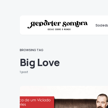
Socied
BROWSING TAG
Big Love
1 post