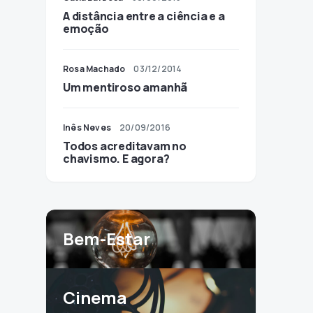
A distância entre a ciência e a
emoção
Rosa Machado
03/12/2014
Um mentiroso amanhã
Inês Neves
20/09/2016
Todos acreditavam no
chavismo. E agora?
Bem-Estar
Cinema