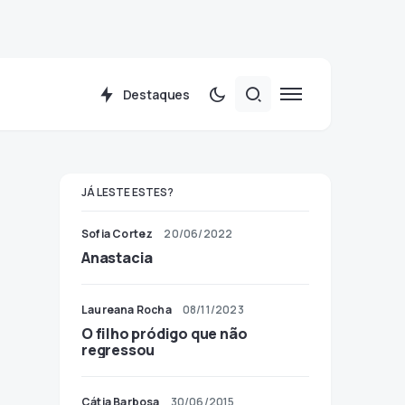
Destaques
JÁ LESTE ESTES?
Sofia Cortez
20/06/2022
Anastacia
Laureana Rocha
08/11/2023
O filho pródigo que não
regressou
Cátia Barbosa
30/06/2015