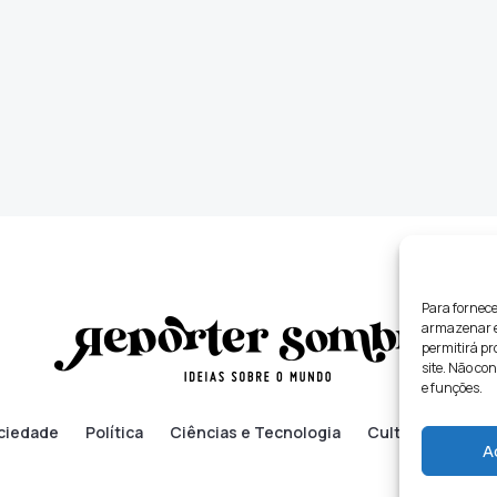
Para fornece
armazenar e/
permitirá p
site. Não co
e funções.
ciedade
Política
Ciências e Tecnologia
Cultura
Lifes
A