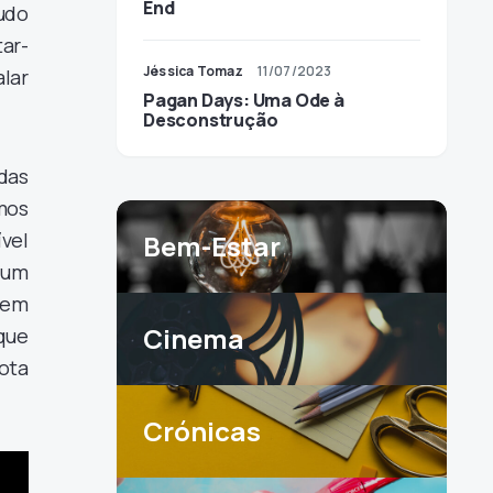
End
udo
tar-
Jéssica Tomaz
11/07/2023
alar
Pagan Days: Uma Ode à
Desconstrução
das
mos
vel
Bem-Estar
 um
 em
Cinema
que
ota
Crónicas