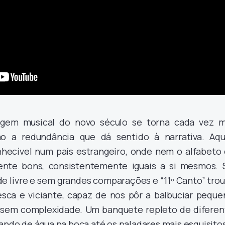
agem musical do novo século se torna cada vez m
o a redundância que dá sentido à narrativa. Aqu
nhecível num país estrangeiro, onde nem o alfabeto 
nte bons, consistentemente iguais a si mesmos. 
e livre e sem grandes comparações e “11º Canto” trou
sca e viciante, capaz de nos pôr a balbuciar peque
, sem complexidade. Um banquete repleto de diferen
xando de água na boca até os paladares mais esquisitos