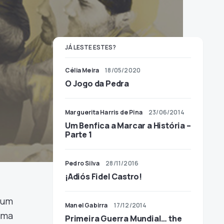
JÁ LESTE ESTES?
Célia Meira
18/05/2020
O Jogo da Pedra
Marguerita Harris de Pina
23/06/2014
Um Benfica a Marcar a História –
Parte 1
Pedro Silva
28/11/2016
¡Adiós Fidel Castro!
 um
Manel Gabirra
17/12/2014
uma
Primeira Guerra Mundial… the