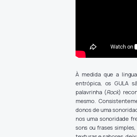
À medida que a lingu
entrópica, os GULA sã
palavrinha (
Rock
) reco
mesmo. Consistenteme
donos de uma sonoridad
nos uma sonoridade fre
sons ou frases simples
texturas e sabores, dei