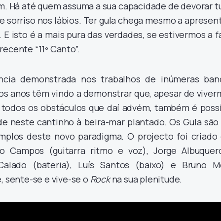
. Há até quem assuma a sua capacidade de devorar t
e sorriso nos lábios. Ter gula chega mesmo a apresen
E isto é a mais pura das verdades, se estivermos a f
recente “11º Canto”.
ncia demonstrada nos trabalhos de inúmeras ban
mos anos têm vindo a demonstrar que, apesar de viver
todos os obstáculos que daí advém, também é possí
ade neste cantinho à beira-mar plantado. Os Gula são
mplos deste novo paradigma. O projecto foi criado
o Campos (guitarra ritmo e voz), Jorge Albuquer
r Calado (bateria), Luís Santos (baixo) e Bruno M
, sente-se e vive-se o
Rock
na sua plenitude.