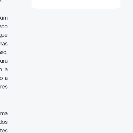
bum
isco
gue
mas
so,
ura
m a
o a
res
uma
dos
ntes