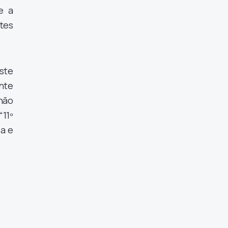
e a
tes
ste
nte
não
“11º
da e