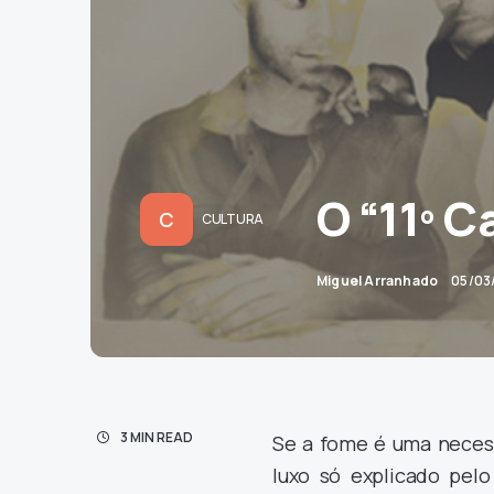
O “11º 
C
CULTURA
Miguel Arranhado
05/03
3 MIN READ
Se a fome é uma necess
luxo só explicado pel