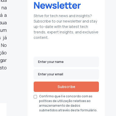
enda
s na
tá a
Strive for tech news and insights?
Subscribe to our newsletter and stay
 sua
up-to-date with the latest tech
 um
trends, expert insights, and exclusive
 já
content.
 No
ição
egar
sto
Subscribe
Confirmo que li e concordo com as
políticas de utilização relativas ao
armazenamento de dados
submetidos através deste formulário.