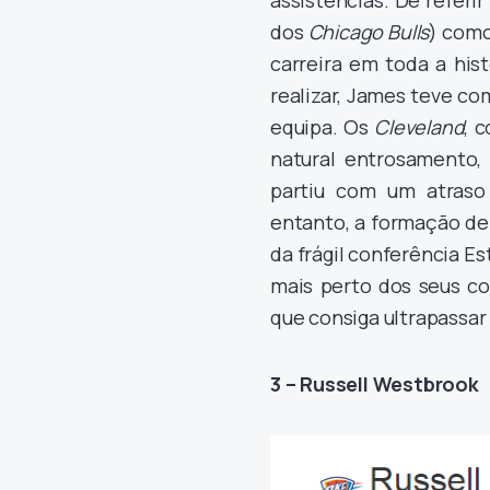
assistências. De referi
dos
Chicago Bulls
) como
carreira em toda a hist
realizar, James teve co
equipa. Os
Cleveland
, 
natural entrosamento
partiu com um atraso 
entanto, a formação de 
da frágil conferência E
mais perto dos seus co
que consiga ultrapassar 
3 – Russell Westbrook