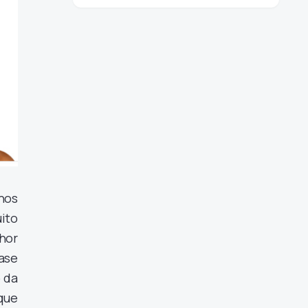
nos
uito
hor
ase
o da
que