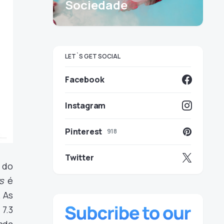
Sociedade
LET`S GET SOCIAL
Facebook
Instagram
Pinterest
918
Twitter
 do
s
é
 As
7.3