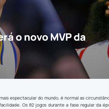
rá o novo MVP da
 mais espectacular do mundo, é normal as circunstânc
acilidade. Os 82 jogos durante a fase regular da ép