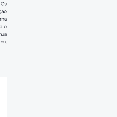
 Os
ção
orna
a o
inua
em,