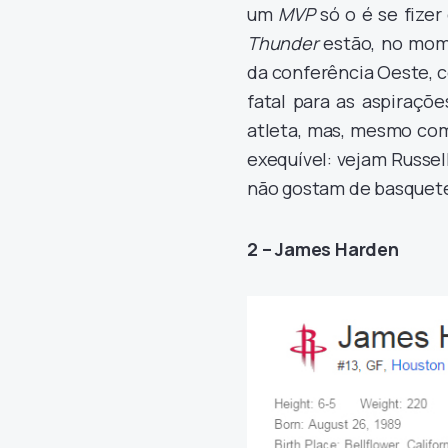
um
MVP
só o é se fizer
Thunder
estão, no mome
da conferência Oeste, co
fatal para as aspiraçõ
atleta, mas, mesmo com 
exequível: vejam Russe
não gostam de basquet
2 – James Harden