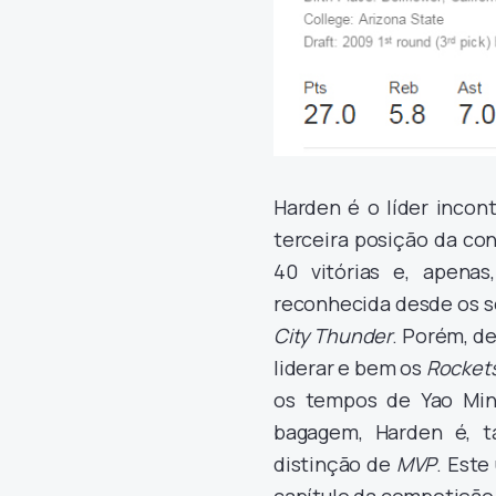
Harden é o líder incon
terceira posição da co
40 vitórias e, apena
reconhecida desde os s
City Thunder
. Porém, de
liderar e bem os
Rocket
os tempos de Yao Min
bagagem, Harden é, t
distinção de
MVP
. Este
capítulo da competição.