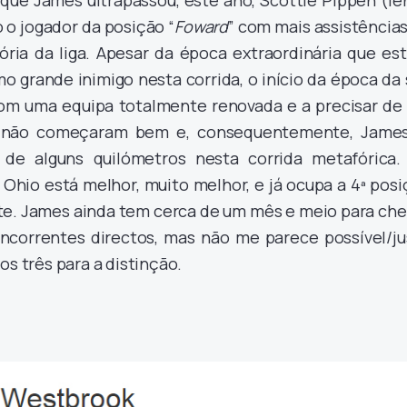
r que James ultrapassou, este ano, Scottie Pippen (l
 o jogador da posição “
Foward
” com mais assistência
ória da liga. Apesar da época extraordinária que es
mo grande inimigo nesta corrida, o início da época da
com uma equipa totalmente renovada e a precisar de
, não começaram bem e, consequentemente, James
de alguns quilómetros nesta corrida metafórica.
Ohio está melhor, muito melhor, e já ocupa a 4ª pos
ste. James ainda tem cerca de um mês e meio para ch
ncorrentes directos, mas não me parece possível/ju
os três para a distinção.