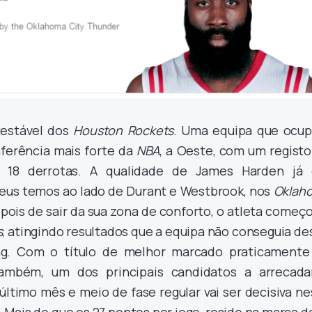
testável dos
Houston Rockets
. Uma equipa que ocup
nferência mais forte da
NBA
, a Oeste, com um registo
s, 18 derrotas. A qualidade de James Harden já 
eus temos ao lado de Durant e Westbrook, nos
Oklah
pois de sair da sua zona de conforto, o atleta começ
s
, atingindo resultados que a equipa não conseguia d
g. Com o título de melhor marcado praticamente
ambém, um dos principais candidatos a arrecada
 último mês e meio de fase regular vai ser decisiva n
 Mais do que os 27 pontos por jogo, reside na marca d