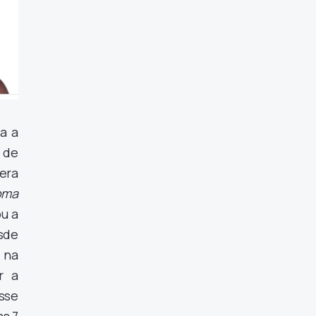
a a
 de
era
oma
ou a
esde
 na
r a
esse
as 7