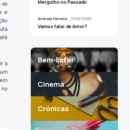
Mergulho no Passado
 as
e e
Andreia Ferreira
13/02/2020
ção
Vamos falar de Amor?
uta
até
Bem-Estar
ir a
gum
dem
Cinema
 no
Crónicas