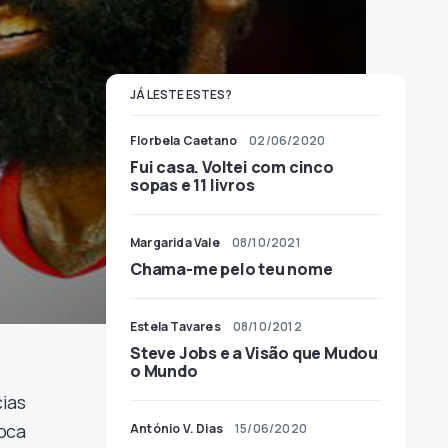
JÁ LESTE ESTES?
Florbela Caetano
02/06/2020
Fui casa. Voltei com cinco
sopas e 11 livros
Margarida Vale
08/10/2021
Chama-me pelo teu nome
Estela Tavares
08/10/2012
Steve Jobs e a Visão que Mudou
o Mundo
ias
oca
António V. Dias
15/06/2020