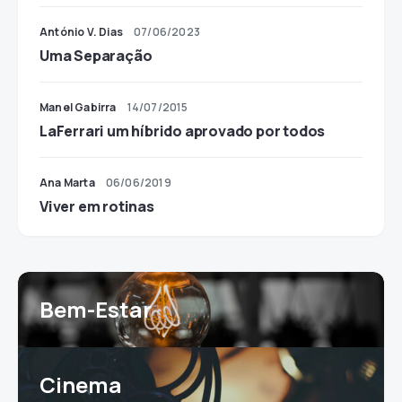
António V. Dias
07/06/2023
Uma Separação
Manel Gabirra
14/07/2015
LaFerrari um híbrido aprovado por todos
Ana Marta
06/06/2019
Viver em rotinas
Bem-Estar
Cinema