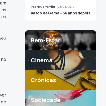
vam
Pedro Carramão
23/05/2019
 as
Vasco da Gama – 36 anos depois
nca
veu
Bem-Estar
Cinema
 no
Crónicas
ver
Sociedade
 de