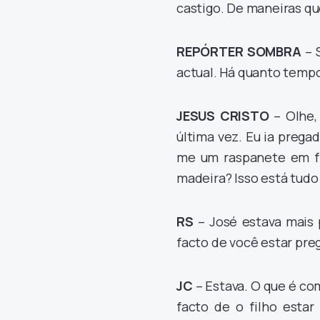
castigo. De maneiras qu
REPÓRTER SOMBRA
– S
actual. Há quanto tempo
JESUS CRISTO
– Olhe,
última vez. Eu ia pregad
me um raspanete em fre
madeira? Isso está tudo
RS
– José estava mais
facto de você estar pr
JC
– Estava. O que é com
facto de o filho esta