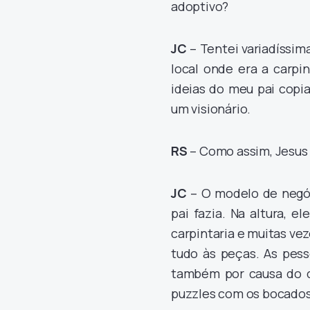
adoptivo?
JC
– Tentei variadíssim
local onde era a carpi
ideias do meu pai copi
um visionário.
RS
– Como assim, Jesus 
JC
– O modelo de negóc
pai fazia. Na altura, e
carpintaria e muitas vez
tudo às peças. As pes
também por causa do co
puzzles com os bocados